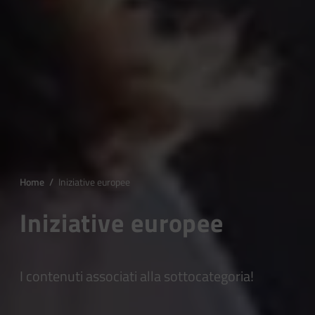
Home
/
Iniziative europee
Iniziative europee
I contenuti associati alla sottocategoria!