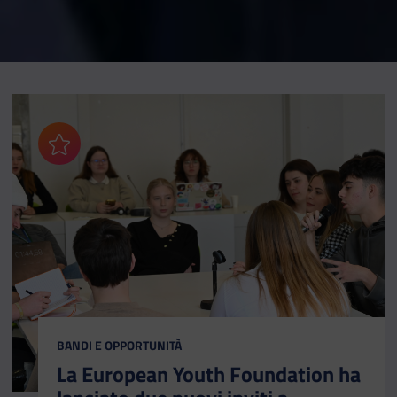
Aggiungi ai preferiti
CATEGORIA:
BANDI E OPPORTUNITÀ
La European Youth Foundation ha