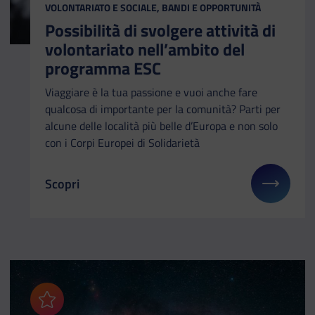
CATEGORIA:
VOLONTARIATO E SOCIALE, BANDI E OPPORTUNITÀ
Possibilità di svolgere attività di
volontariato nell’ambito del
programma ESC
Viaggiare è la tua passione e vuoi anche fare
qualcosa di importante per la comunità? Parti per
alcune delle località più belle d’Europa e non solo
con i Corpi Europei di Solidarietà
Scopri
Il link ti porterà ad avere maggiori dettagli su: Po
Aggiungi ai preferiti