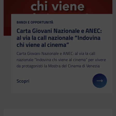
CATEGORIA:
BANDI E OPPORTUNITÀ
Carta Giovani Nazionale e ANEC:
al via la call nazionale “Indovina
chi viene al cinema”
Carta Giovani Nazionale e ANEC: al via la call
nazionale “Indovina chi viene al cinema” per vivere
da protagonisti la Mostra del Cinema di Venezia
Scopri
Il link ti porterà ad avere maggiori dettagli su: Ca