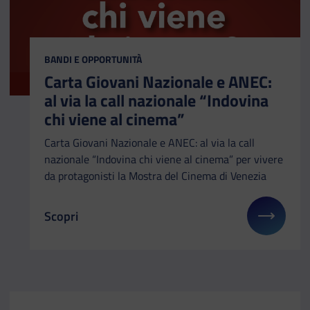
CATEGORIA:
BANDI E OPPORTUNITÀ
Carta Giovani Nazionale e ANEC:
al via la call nazionale “Indovina
chi viene al cinema”
Carta Giovani Nazionale e ANEC: al via la call
nazionale “Indovina chi viene al cinema” per vivere
da protagonisti la Mostra del Cinema di Venezia
Scopri
Il link ti porterà ad avere maggiori dettagli su: Ca