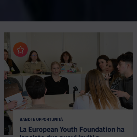
Aggiungi ai preferiti
CATEGORIA:
BANDI E OPPORTUNITÀ
La European Youth Foundation ha