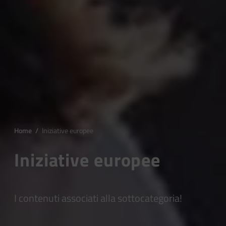
Home
/
Iniziative europee
Iniziative europee
I contenuti associati alla sottocategoria!