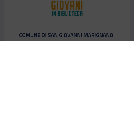
CATEGORIA:
COMUNE DI SAN GIOVANNI MARIGNANO
(RN)
BIBLIO UP
Scopri
Il link ti porterà ad avere maggiori dettagli su: BI