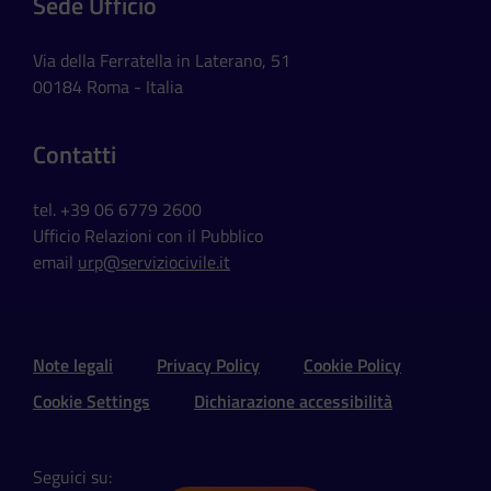
Sede Ufficio
Via della Ferratella in Laterano, 51
00184 Roma - Italia
Contatti
tel. +39 06 6779 2600
Ufficio Relazioni con il Pubblico
email
urp@serviziocivile.it
Sezione Link Utili e Social
Note legali
Privacy Policy
Cookie Policy
Cookie Settings
Dichiarazione accessibilità
Seguici su: