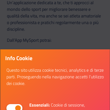
Un’applicazione dedicata a te, che ti approcci al
mondo dello sport per migliorare benessere e
qualità della vita, ma anche se sei atleta amatoriale
o professionista e pratichi regolarmente una o più
discipline.
Dall’App MySport potrai:
ricevere aggiornamenti sulle novità che
Info Cookie
riguardano i tuoi sport preferiti
organizzare direttamente e semplicemente
Questo sito utilizza cookie tecnici, analytics e di terze
appuntamenti e impegni attraverso un
parti. Proseguendo nella navigazione accetti l’utilizzo
calendario personale
dei cookie.
pubblicare eventi e news per tenere aggiornati
gli altri utenti
utilizzare funzioni avanzate per scoprire nuovi
impianti e spazi per i tuoi allenamenti
Essenziali:
Cookie di sessione,