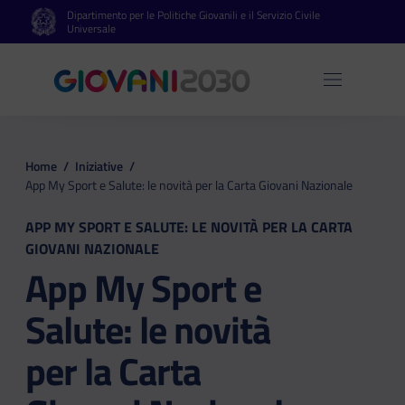
Dipartimento per le Politiche Giovanili e il Servizio Civile
Vai al contenuto principale
Vai al footer
Universale
Apri 
Home
/
Iniziative
/
App My Sport e Salute: le novità per la Carta Giovani Nazionale
APP MY SPORT E SALUTE: LE NOVITÀ PER LA CARTA
GIOVANI NAZIONALE
App My Sport e
Salute: le novità
per la Carta