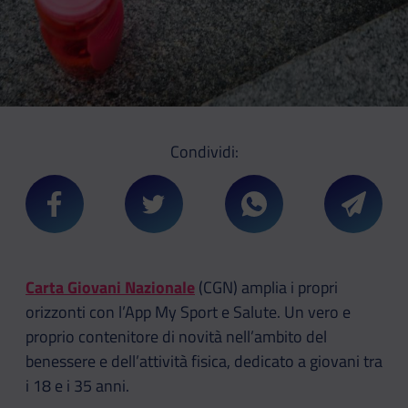
Condividi:
Condividi su Facebook
Condividi su Twitter
Condividi su Whatsa
Condivi
Carta Giovani Nazionale
(CGN) amplia i propri
orizzonti con l’App My Sport e Salute. Un vero e
proprio contenitore di novità nell’ambito del
benessere e dell’attività fisica, dedicato a giovani tra
i 18 e i 35 anni.