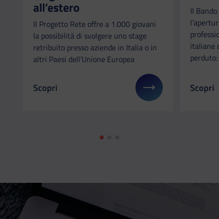
all’estero
Il Bando
l’apertur
Il Progetto Rete offre a 1.000 giovani
professio
la possibilità di svolgere uno stage
italiane 
retribuito presso aziende in Italia o in
perduto:
altri Paesi dell’Unione Europea
Scopri
Scopri
Il link ti porterà ad avere maggiori dettagli su: Pro
Il link 