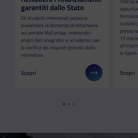
ritorna a
garantiti dallo Stato
appuntam
formazio
Gli studenti interessati possono
scolastic
presentare la domanda direttamente
presso l
sul portale MyConsap, inserendo i
13 marzo
propri dati anagrafici e accademici per
all’inter
la verifica dei requisiti previsti dalla
lo Sport 
normativa.
Scopri
Scopri
Il link ti porterà ad avere maggiori dettagli su: Fo
Il link 