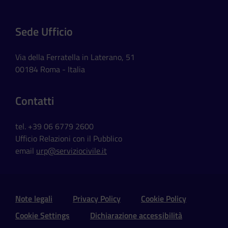
Sede Ufficio
Via della Ferratella in Laterano, 51
00184 Roma - Italia
Contatti
tel. +39 06 6779 2600
Ufficio Relazioni con il Pubblico
email
urp@serviziocivile.it
Sezione Link Utili e Social
Note legali
Privacy Policy
Cookie Policy
Cookie Settings
Dichiarazione accessibilità