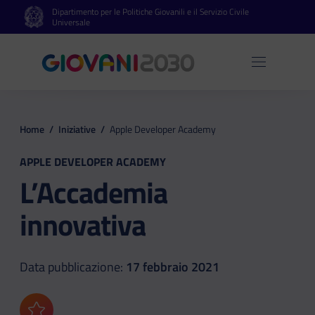
Dipartimento per le Politiche Giovanili e il Servizio Civile
Vai al contenuto principale
Vai al footer
Universale
Apri 
Home
/
Iniziative
/
Apple Developer Academy
APPLE DEVELOPER ACADEMY
L’Accademia
innovativa
Data pubblicazione:
17 febbraio 2021