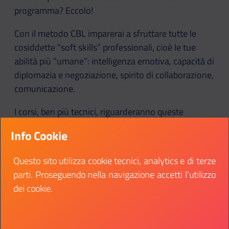
programma? Eccolo!
Con il metodo CBL imparerai a sfruttare tutte le
cosiddette “soft skills” professionali, cioè le tue
abilità più “umane”: intelligenza emotiva, capacità di
diplomazia e negoziazione, spirito di collaborazione,
comunicazione.
I corsi, ben più tecnici, riguarderanno queste
materie:
Info Cookie
Programmazione: dai concetti base a quelli
Questo sito utilizza cookie tecnici, analytics e di terze
avanzati, dagli schemi di design al loro utilizzo
parti. Proseguendo nella navigazione accetti l’utilizzo
sulle app, fino alle programmazioni Swift,
dei cookie.
server-side, SQL e NoSQL.
Progettazione delle Interfacce Grafiche (HCI):
design, studio sui prototipi, design patterns