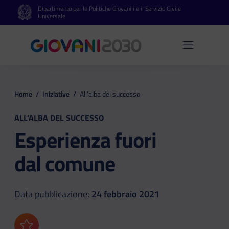
Dipartimento per le Politiche Giovanili e il Servizio Civile
Vai al contenuto principale
Vai al footer
Universale
Apri 
Home
/
Iniziative
/
All’alba del successo
ALL’ALBA DEL SUCCESSO
Esperienza fuori
dal comune
Data pubblicazione:
24 febbraio 2021