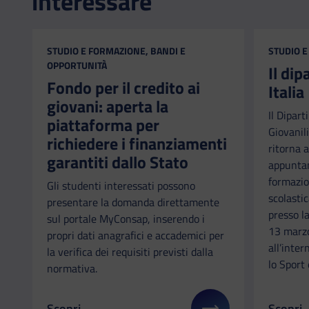
interessare
CATEGORIA:
CATEGORI
STUDIO E FORMAZIONE, BANDI E
STUDIO E
OPPORTUNITÀ
Il di
Fondo per il credito ai
Italia
giovani: aperta la
Il Dipart
piattaforma per
Giovanili
richiedere i finanziamenti
ritorna a
garantiti dallo Stato
appuntam
formazio
Gli studenti interessati possono
scolastic
presentare la domanda direttamente
presso l
sul portale MyConsap, inserendo i
13 marzo
propri dati anagrafici e accademici per
all’inter
la verifica dei requisiti previsti dalla
lo Sport 
normativa.
Scopri
Scopri