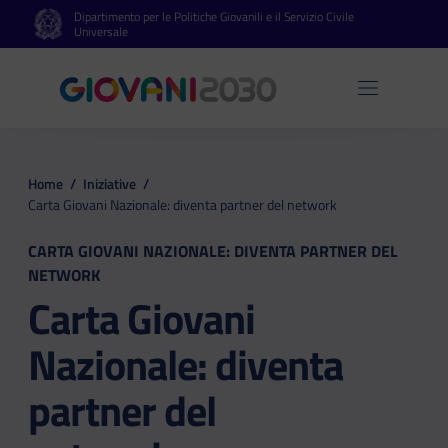
Dipartimento per le Politiche Giovanili e il Servizio Civile
Vai al contenuto principale
Vai al footer
Universale
Apri 
Home
/
Iniziative
/
Carta Giovani Nazionale: diventa partner del network
CARTA GIOVANI NAZIONALE: DIVENTA PARTNER DEL
NETWORK
Carta Giovani
Nazionale: diventa
partner del