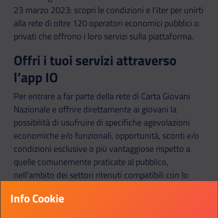
23 marzo 2023: scopri le condizioni e l’iter per unirti
alla rete di oltre 120 operatori economici pubblici o
privati che offrono i loro servizi sulla piattaforma.
Offri i tuoi servizi attraverso
l’app IO
Per entrare a far parte della rete di Carta Giovani
Nazionale e offrire direttamente ai giovani la
possibilità di usufruire di specifiche agevolazioni
economiche e/o funzionali, opportunità, sconti e/o
condizioni esclusive o più vantaggiose rispetto a
quelle comunemente praticate al pubblico,
nell’ambito dei settori ritenuti compatibili con lo
spirito e le finalità dell’iniziativa stessa, invia la tua
Info Cookie
manifestazione di interesse.