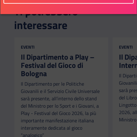
Ti potrebbero
interessare
CATEGORIA:
CATEGORI
EVENTI
EVENTI
Il Dipartimento a Play –
Il Di
Festival del Gioco di
Inter
Bologna
Il Dipart
Giovanili
Il Dipartimento per le Politiche
sarà pre
Giovanili e il Servizio Civile Universale
del Libr
sarà presente, all’interno dello stand
Lingotto
del Ministro per lo Sport e i Giovani, a
2026, all
Play - Festival del Gioco 2026, la più
Ministro 
importante manifestazione italiana
interamente dedicata al gioco
“analogico”