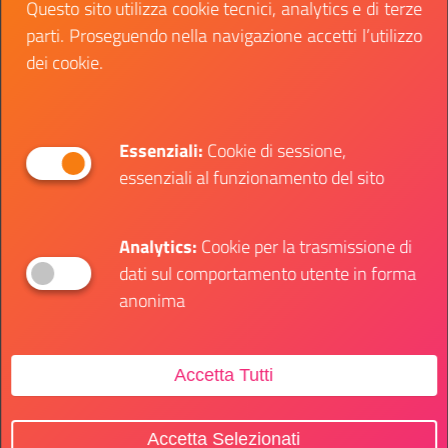
Questo sito utilizza cookie tecnici, analytics e di terze
Trovi tutte le indicazioni e le modalità sul
sito del
parti. Proseguendo nella navigazione accetti l’utilizzo
Dipartimento per le politiche giovanili e il Servizio
dei cookie.
civile universale
. Hai tempo fino al 31 dicembre del
2023!
Essenziali:
Cookie di sessione,
essenziali al funzionamento del sito
SOTTO CATEGORIE:
Analytics:
Cookie per la trasmissione di
Sport
Cultura
dati sul comportamento utente in forma
anonima
Agevolazioni e Incentivi
Accetta Tutti
Accetta Selezionati