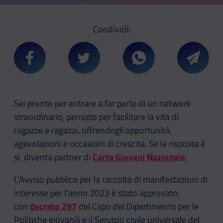
Condividi:
Condividi su Facebook
Condividi su Twitter
Condividi su Whatsa
Condivi
Sei pronto per entrare a far parte di un network
straordinario, pensato per facilitare la vita di
ragazze e ragazzi, offrendogli opportunità,
agevolazioni e occasioni di crescita. Se la risposta è
sì, diventa partner di
Carta Giovani Nazionale
.
L’Avviso pubblico per la raccolta di manifestazioni di
interesse per l’anno 2023 è stato approvato,
con
decreto 297
del Capo del Dipartimento per le
Politiche giovanili e il Servizio civile universale del