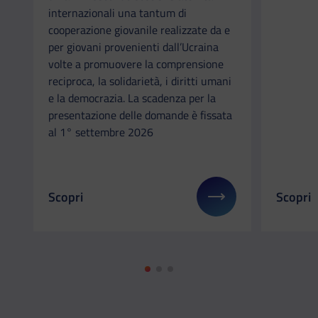
internazionali una tantum di
cooperazione giovanile realizzate da e
per giovani provenienti dall’Ucraina
volte a promuovere la comprensione
reciproca, la solidarietà, i diritti umani
e la democrazia. La scadenza per la
presentazione delle domande è fissata
al 1° settembre 2026
Scopri
Scopri
Il link ti porterà ad avere maggiori dettagli su: 
Il link 