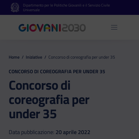
Dipartimento per le Politiche Giovanili e il Servizio Civile
Vai al contenuto principale
Vai al footer
Universale
Apri 
Home
/
Iniziative
/
Concorso di coreografia per under 35
CONCORSO DI COREOGRAFIA PER UNDER 35
Concorso di
coreografia per
under 35
Data pubblicazione:
20 aprile 2022