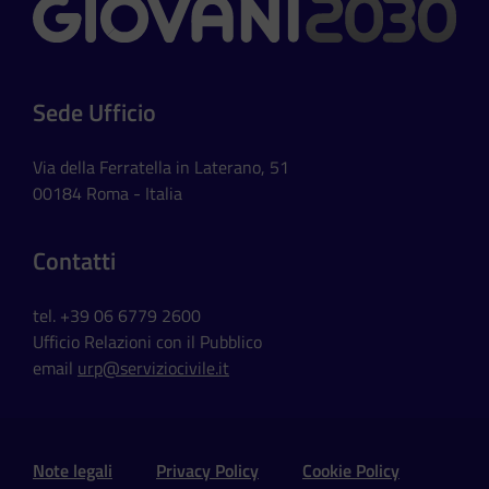
Contatti
Sede Ufficio
Via della Ferratella in Laterano, 51
00184 Roma - Italia
Contatti
tel. +39 06 6779 2600
Ufficio Relazioni con il Pubblico
email
urp@serviziocivile.it
Sezione Link Utili e Social
Note legali
Privacy Policy
Cookie Policy