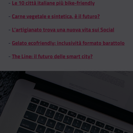
-
Le 10 città italiane più bike-friendly
-
Carne vegetale e sintetica, è il futuro?
-
L’artigianato trova una nuova vita sui Social
-
Gelato ecofriendly: inclusività formato barattolo
-
The Line: il futuro delle smart city?