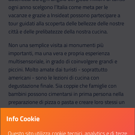
ogni anno scelgono l’Italia come meta per le
vacanze e grazie a Insideat possono partecipare a
tour guidati alla scoperta delle bellezze delle nostre
città e delle prelibatezze della nostra cucina.
Non una semplice visita ai monumenti più
importanti, ma una vera e propria esperienza
multisensoriale, in grado di coinvolgere grandi e
piccini. Molto amate dai turisti - soprattutto
americani - sono le lezioni di cucina con
degustazione finale. Sia coppie che famiglie con
bambini possono cimentarsi in prima persona nella
preparazione di pizza o pasta e creare loro stessi un
piatto degno della tradizione italiana sotto la guida
Info Cookie
di chef e cuochi esperti.
Oltre a imparare tecniche che si tramandano di
Questo sito utilizza cookie tecnici, analytics e di terze