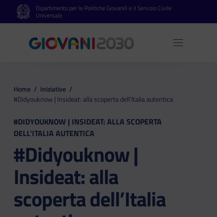
Dipartimento per le Politiche Giovanili e il Servizio Civile
Vai al contenuto principale
Vai al footer
Universale
Apri 
Home
/
Iniziative
/
#Didyouknow | Insideat: alla scoperta dell’Italia autentica
#DIDYOUKNOW | INSIDEAT: ALLA SCOPERTA
DELL’ITALIA AUTENTICA
#Didyouknow |
Insideat: alla
scoperta dell’Italia