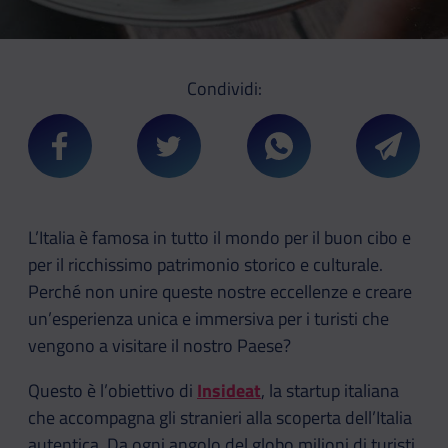
Condividi:
Condividi su Facebook
Condividi su Twitter
Condividi su Whatsa
Condivi
L’Italia è famosa in tutto il mondo per il buon cibo e
per il ricchissimo patrimonio storico e culturale.
Perché non unire queste nostre eccellenze e creare
un’esperienza unica e immersiva per i turisti che
vengono a visitare il nostro Paese?
Questo è l’obiettivo di
Insideat
, la startup italiana
che accompagna gli stranieri alla scoperta dell’Italia
autentica. Da ogni angolo del globo milioni di turisti