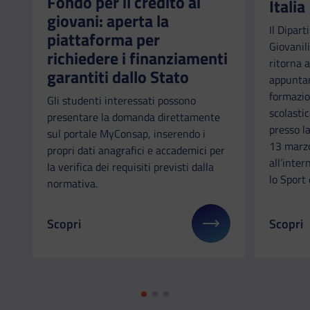
Fondo per il credito ai
Italia
giovani: aperta la
Il Dipart
piattaforma per
Giovanili
richiedere i finanziamenti
ritorna a
garantiti dallo Stato
appuntam
formazio
Gli studenti interessati possono
scolastic
presentare la domanda direttamente
presso l
sul portale MyConsap, inserendo i
13 marzo
propri dati anagrafici e accademici per
all’inter
la verifica dei requisiti previsti dalla
lo Sport 
normativa.
Scopri
Scopri
Il link ti porterà ad avere maggiori dettagli su: Fo
Il link 