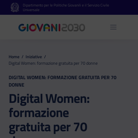
Dipartimento per le Politiche Giovanili e il Servizio Civile
Vai al contenuto principale
Vai al footer
Universale
Apri 
Home
/
Iniziative
/
Digital Women: formazione gratuita per 70 donne
DIGITAL WOMEN: FORMAZIONE GRATUITA PER 70
DONNE
Digital Women:
formazione
gratuita per 70