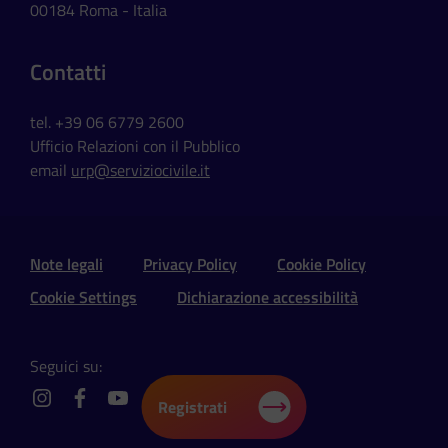
00184 Roma - Italia
Contatti
tel. +39 06 6779 2600
Ufficio Relazioni con il Pubblico
email
urp@serviziocivile.it
Sezione Link Utili e Social
Note legali
Privacy Policy
Cookie Policy
Cookie Settings
Dichiarazione accessibilità
Seguici su:
Registrati
instagram
facebook
youtube