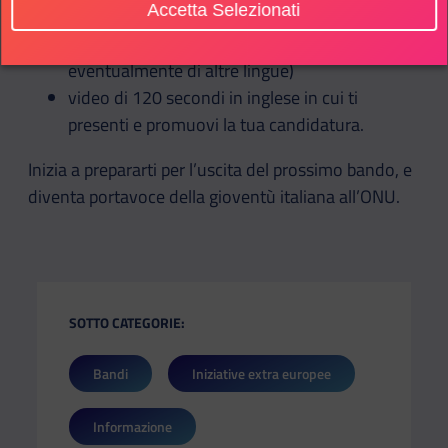
Accetta Selezionati
cv in inglese
certificato attestante il tuo livello di inglese (ed
eventualmente di altre lingue)
video di 120 secondi in inglese in cui ti
presenti e promuovi la tua candidatura.
Inizia a prepararti per l’uscita del prossimo bando, e
diventa portavoce della gioventù italiana all’ONU.
SOTTO CATEGORIE:
Bandi
Iniziative extra europee
Informazione