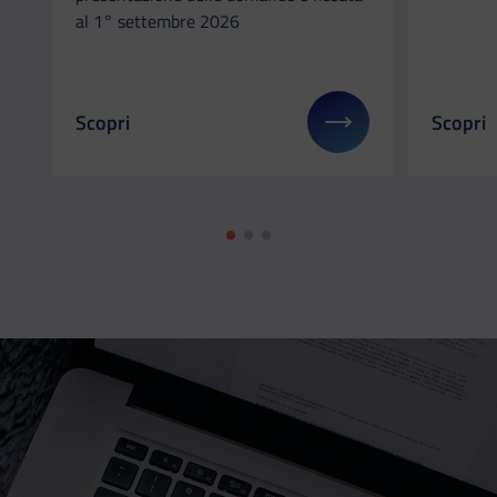
al 1° settembre 2026
Scopri
Scopri
Il link ti porterà ad avere maggiori dettagli su: 
Il link 