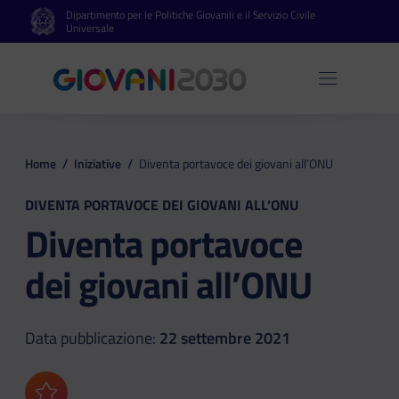
Dipartimento per le Politiche Giovanili e il Servizio Civile
Vai al contenuto principale
Vai al footer
Universale
Apri 
Home
/
Iniziative
/
Diventa portavoce dei giovani all’ONU
DIVENTA PORTAVOCE DEI GIOVANI ALL’ONU
Diventa portavoce
dei giovani all’ONU
Data pubblicazione:
22 settembre 2021