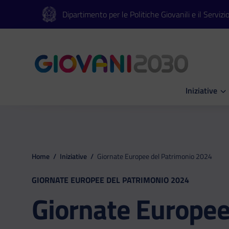
Vai al contenuto principale
Vai al footer
Dipartimento per le Politiche Giovanili e il Servizi
Iniziative
Apri Iniziati
Home
/
Iniziative
/
Giornate Europee del Patrimonio 2024
GIORNATE EUROPEE DEL PATRIMONIO 2024
Giornate Europee