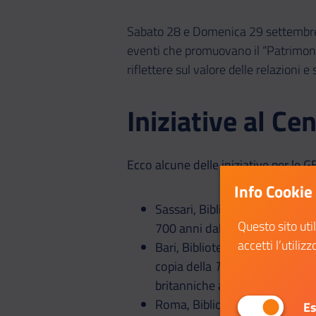
Sabato 28 e Domenica 29 settembre i l
eventi che promuovano il “Patrimon
riflettere sul valore delle relazioni
Iniziative al Ce
Ecco alcune delle iniziative per le G
Info Cookie
Sassari, Biblioteca universitari
Questo sito uti
700 anni dalla morte di Marc
accetti l’utilizz
Bari, Biblioteca nazionale "Sa
copia della
Tabula Peutingeria
britanniche alla regione medite
Roma, Biblioteca Vallicelliana
Es