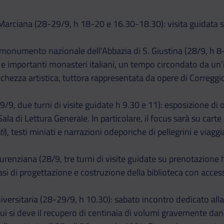
arciana (28-29/9, h 18-20 e 16.30-18.30): visita guidata stra
 monumento nazionale dell'Abbazia di S. Giustina (28/9, h 8-2
i e importanti monasteri italiani, un tempo circondato da un
icchezza artistica, tuttora rappresentata da opere di Corregg
9/9, due turni di visite guidate h 9.30 e 11): esposizione di
Sala di Lettura Generale. In particolare, il focus sarà su cart
ti
), testi miniati e narrazioni odeporiche di pellegrini e viaggi
renziana (28/9, tre turni di visite guidate su prenotazione h
asi di progettazione e costruzione della biblioteca con acces
niversitaria (28-29/9, h 10.30): sabato incontro dedicato all
ui si deve il recupero di centinaia di volumi gravemente dann