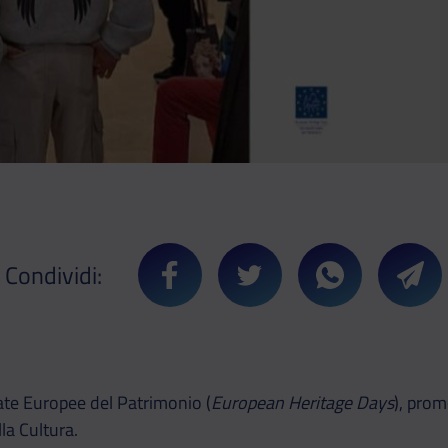
Condividi:
Condividi su Facebook
Condividi su Twitter
Condividi su 
Cond
te Europee del Patrimonio (
European Heritage Days
), prom
la Cultura.