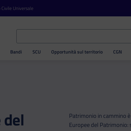
o Civile Universale
Bandi
SCU
Opportunità sul territorio
CGN
ve
 del
Patrimonio in cammino è 
Europee del Patrimonio: s