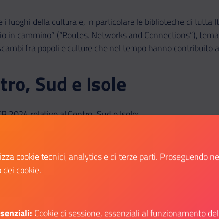
uoghi della cultura e, in particolare le biblioteche di tutta It
io in cammino” (“Routes, Networks and Connections”), tema d
 e scambi fra popoli e culture che nel tempo hanno contribuito a
ntro, Sud e Isole
EP 2024 relative al Centro, Sud e Isole:
a (28/9, h 17-20): In viaggio verso Oriente – visite guidate, li
lizza cookie tecnici, analytics e di terze parti. Proseguendo n
o Polo. Mostra
Ricordi e colori d'Oriente - Acquarelli e libri d'
o dei cookie.
garriga Visconti Volpi" (28-29/9, h 9-13): in mostra carte 
na
(XII-XIII sec.), un'antica carta romana che mostra le vie st
rranea e dal Medio Oriente alle Indie e all'Asia Centrale.
 (28/9, h 10-13): visita guidata al Salone Borromini ed espo
senziali:
Cookie di sessione, essenziali al funzionamento del