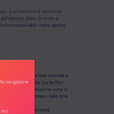
alia, si animeranno di incontri ed
ell'edizione 2024. Un invito a
lla formazione della nostra identità.
bri ed illustrazioni d'arte orientale a
ella navigazione
arte cinesi
di Leokadia Sas Buffoni.
geografiche e toponomastiche come la
radali dell'Impero romano dalle isole
sizione del “Theatrum orbis
 sito