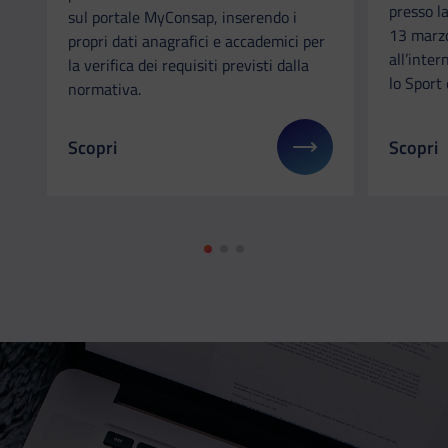
presso l
sul portale MyConsap, inserendo i
13 marzo
propri dati anagrafici e accademici per
all’inter
la verifica dei requisiti previsti dalla
lo Sport 
normativa.
Scopri
Scopri
Il link ti porterà ad avere maggiori dettagli su: Fo
Il link 