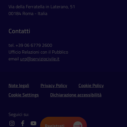
Via della Ferratella in Laterano, 51
00184 Roma - Italia
Contatti
tel. +39 06 6779 2600
Ufficio Relazioni con il Pubblico
email
urp@serviziocivile.it
Sezione Link Utili e Social
Note legali
Privacy Policy
Cookie Policy
Cookie Settings
Dichiarazione accessibilità
Seguici su:
Registrati
instagram
facebook
youtube