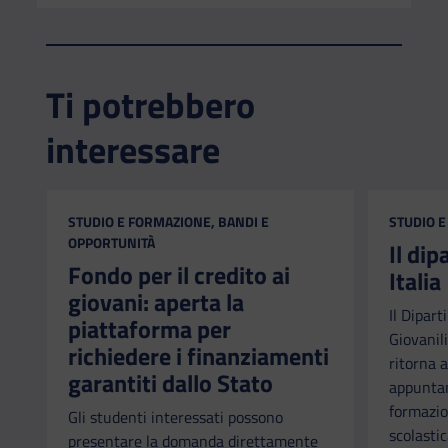
Ti potrebbero
interessare
CATEGORIA:
CATEGORI
STUDIO E FORMAZIONE, BANDI E
STUDIO E
OPPORTUNITÀ
Il di
Fondo per il credito ai
Italia
giovani: aperta la
Il Dipart
piattaforma per
Giovanili
richiedere i finanziamenti
ritorna a
garantiti dallo Stato
appuntam
formazio
Gli studenti interessati possono
scolastic
presentare la domanda direttamente