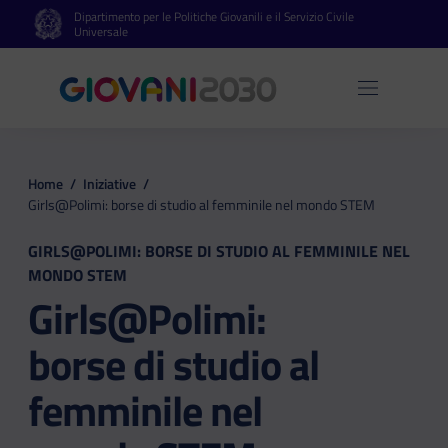
Dipartimento per le Politiche Giovanili e il Servizio Civile
Vai al contenuto principale
Vai al footer
Universale
Apri 
Home
/
Iniziative
/
Girls@Polimi: borse di studio al femminile nel mondo STEM
GIRLS@POLIMI: BORSE DI STUDIO AL FEMMINILE NEL
MONDO STEM
Girls@Polimi:
borse di studio al
femminile nel