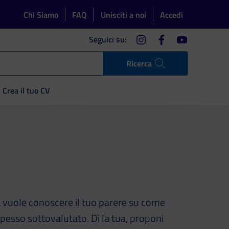
Chi Siamo
FAQ
Unisciti a noi
Accedi
instagram
facebook
youtube
Seguici su:
Ricerca
Crea il tuo CV
vuole conoscere il tuo parere su come
esso sottovalutato. Dì la tua, proponi