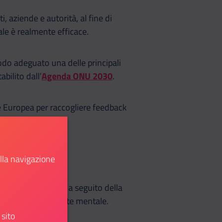
 aziende e autorità, al fine di
le è realmente efficace.
modo adeguato una delle principali
bilito dall’
Agenda ONU 2030
.
e Europea per raccogliere feedback
ente.
ella navigazione
'Unione del 2022
- a seguito della
venzione alla salute mentale.
 sito