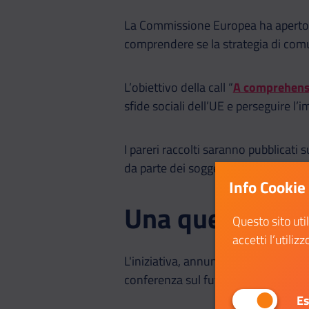
La Commissione Europea ha aperto una
comprendere se la strategia di comu
L’obiettivo della call “
A comprehensi
sfide sociali dell’UE e perseguire l’i
I pareri raccolti saranno pubblicati s
da parte dei soggetti interessati, inf
Info Cookie
Una questione 
Questo sito uti
accetti l’utilizz
L'iniziativa, annunciata dalla pres
conferenza sul futuro dell'Europa -
Es