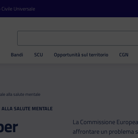
o Civile Universale
Bandi
SCU
Opportunità sul territorio
CGN
ve
ale alla salute mentale
E ALLA SALUTE MENTALE
per
La Commissione Europea 
affrontare un problema sp