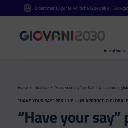
Vai al contenuto principale
Vai al footer
Dipartimento per le Politiche Giovanili e il Servizi
Iniziative
Apri Iniziati
Home
/
Iniziative
/
“Have your say” per l’UE – Un approccio glob
“HAVE YOUR SAY” PER L’UE – UN APPROCCIO GLOBAL
“Have your say” 