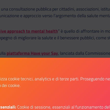
 consultazione pubblica per cittadini, associazioni, istituti,
nicazione e approccio verso l’argomento della salute menta
ve approach to mental health
” è quello di affrontare in 
mpegno di migliorare la salute e il benessere pubblici, come sta
ulla
piattaforma Have your Say
, lanciata dalla Commission
luenzare le politiche future e semplificare la legislazione vig
globale
lizza cookie tecnici, analytics e di terze parti. Proseguendo n
o dei cookie.
identessa Ursula von der Leyen nel
discorso sullo stato dell
 mira a promuovere un approccio globale e orientato alla pre
senziali:
Cookie di sessione, essenziali al funzionamento del