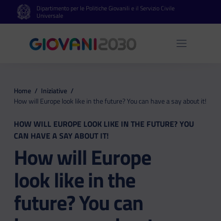
Dipartimento per le Politiche Giovanili e il Servizio Civile
Vai al contenuto principale
Vai al footer
Universale
Apri 
Home
/
Iniziative
/
How will Europe look like in the future? You can have a say about it!
HOW WILL EUROPE LOOK LIKE IN THE FUTURE? YOU
CAN HAVE A SAY ABOUT IT!
How will Europe
look like in the
future? You can