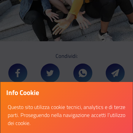
Condividi:
Condividi su Facebook
Condividi su Twitter
Condividi su Whatsa
Condivi
Info Cookie
This Consultation offers you the opportunity to
Questo sito utilizza cookie tecnici, analytics e di terze
share your opinions on the European Union and on
parti. Proseguendo nella navigazione accetti l’utilizzo
the changes needed to improve the democratic
dei cookie.
system, increasing youth participation in decision-
making processes.