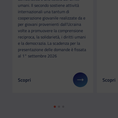
umani. Il secondo sostiene attività
internazionali una tantum di
cooperazione giovanile realizzate da e
per giovani provenienti dall’Ucraina
volte a promuovere la comprensione
reciproca, la solidarietà, i diritti umani
e la democrazia. La scadenza per la
presentazione delle domande è fissata
al 1° settembre 2026
Scopri
Scopri
Il link ti porterà ad avere maggiori dettagli su: 
Il link 