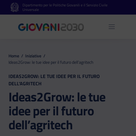
Dipartimento per le Politiche Giovanili e il Servizio Civile
Vai al contenuto principale
Vai al footer
Universale
Apri 
Home
/
Iniziative
/
Ideas2Grow: le tue idee per il futuro dell’agritech
IDEAS2GROW: LE TUE IDEE PER IL FUTURO
DELL’AGRITECH
Ideas2Grow: le tue
idee per il futuro
dell’agritech