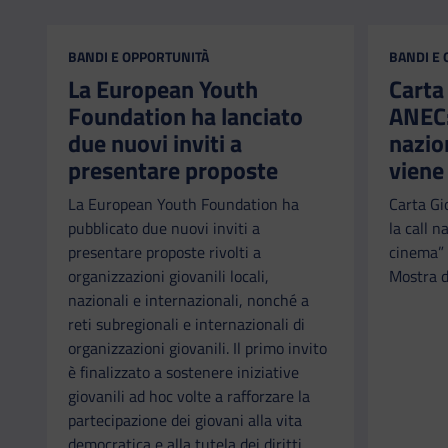
CATEGORIA:
CATEGORI
BANDI E OPPORTUNITÀ
BANDI E
La European Youth
Carta
Foundation ha lanciato
ANEC: 
due nuovi inviti a
nazio
presentare proposte
viene
La European Youth Foundation ha
Carta Gi
pubblicato due nuovi inviti a
la call n
presentare proposte rivolti a
cinema” 
organizzazioni giovanili locali,
Mostra d
nazionali e internazionali, nonché a
reti subregionali e internazionali di
organizzazioni giovanili. Il primo invito
è finalizzato a sostenere iniziative
giovanili ad hoc volte a rafforzare la
partecipazione dei giovani alla vita
democratica e alla tutela dei diritti