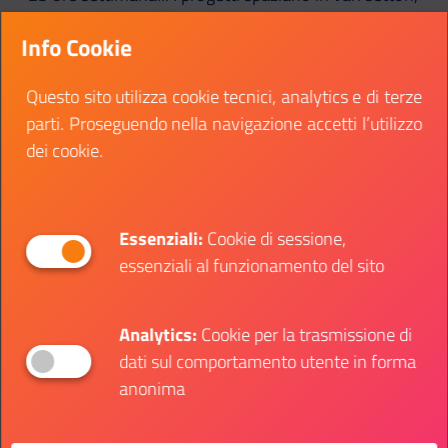
tra cui sociale, culturale e ambientale, e la
Info Cookie
partecipazione garantisce una riserva di posti nei
concorsi pubblici.
Questo sito utilizza cookie tecnici, analytics e di terze
parti. Proseguendo nella navigazione accetti l’utilizzo
dei cookie.
Come informarsi
Essenziali:
Cookie di sessione,
Per informazioni sull’evento:
BNL Italy Major
essenziali al funzionamento del sito
premier Padel 2025
Analytics:
Cookie per la trasmissione di
dati sul comportamento utente in forma
anonima
SOTTO CATEGORIE: