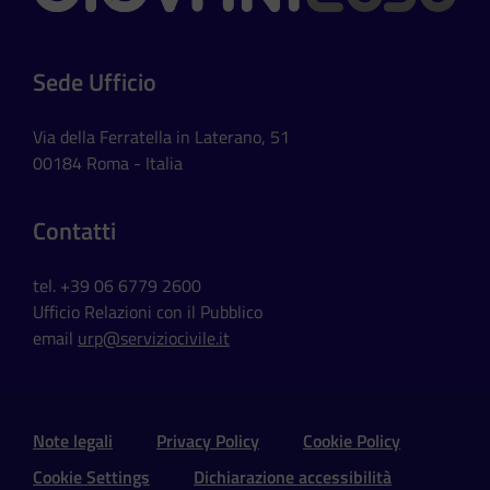
Sede Ufficio
Via della Ferratella in Laterano, 51
00184 Roma - Italia
Contatti
tel. +39 06 6779 2600
Ufficio Relazioni con il Pubblico
email
urp@serviziocivile.it
Sezione Link Utili e Social
Note legali
Privacy Policy
Cookie Policy
Cookie Settings
Dichiarazione accessibilità