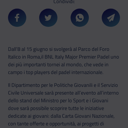
Condividi:
Condividi su Facebook
Condividi su Twitter
Condividi su Whatsa
Condivi
Dall’8 al 15 giugno si svolgerà al Parco del Foro
Italico in Roma,il BNL Italy Major Premier Padel uno
dei più importanti tornei al mondo, che vede in
campo i top players del padel internazionale.
Il Dipartimento per le Politiche Giovanili e il Servizio
Civile Universale sarà presente all’evento all’interno
dello stand del Ministro per lo Sport e i Giovani
dove sarà possibile scoprire tutte le iniziative
dedicate ai giovani: dalla Carta Giovani Nazionale,
con tante offerte e opportunità, ai progetti di