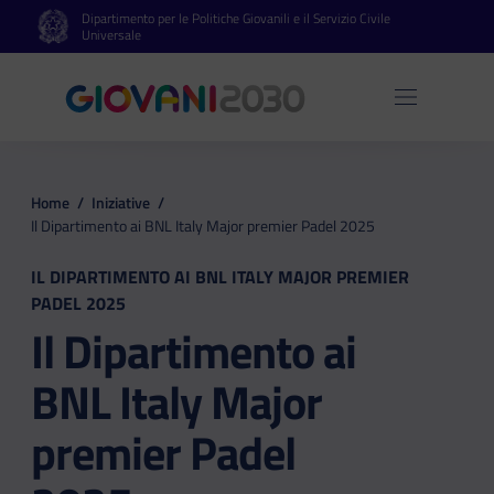
Dipartimento per le Politiche Giovanili e il Servizio Civile
Vai al contenuto principale
Vai al footer
Universale
Apri 
Home
/
Iniziative
/
Il Dipartimento ai BNL Italy Major premier Padel 2025
IL DIPARTIMENTO AI BNL ITALY MAJOR PREMIER
PADEL 2025
Il Dipartimento ai
BNL Italy Major
premier Padel