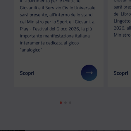
Il Dipartimento per le Politiche
sarà pre
Giovanili e il Servizio Civile Universale
del Libr
sarà presente, all’interno dello stand
Lingotto
del Ministro per lo Sport e i Giovani, a
2026, all
Play - Festival del Gioco 2026, la più
Ministro 
importante manifestazione italiana
interamente dedicata al gioco
“analogico”
Scopri
Scopri
Il link ti porterà ad avere maggiori dettagli su: Il
Il link 