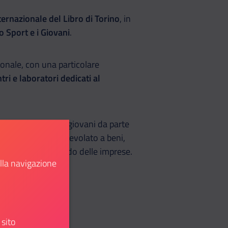
ernazionale del Libro di Torino
, in
o Sport e i Giovani
.
nale, con una particolare
ri e laboratori dedicati al
 disposizione dei giovani da parte
le
, per l’accesso agevolato a beni,
e, università e mondo delle imprese.
ella navigazione
:
 sito