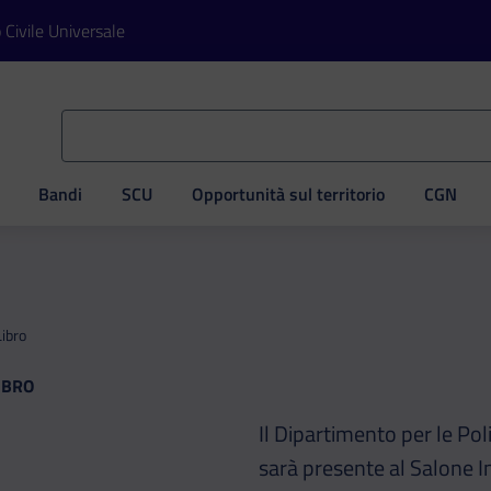
o Civile Universale
Bandi
SCU
Opportunità sul territorio
CGN
ve
Libro
IBRO
l
Il Dipartimento per le Poli
sarà presente al Salone In