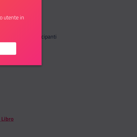
o utente in
rà offerta ai partecipanti
 Libro