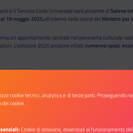
nili e il Servizio Civile Universale sarà presente al
Salone Int
 al 19 maggio 2025,
all’interno dello stand del
Ministro per l
erma un appuntamento centrale nel panorama culturale nazio
azioni. L’edizione 2025 propone infatti
numerosi spazi, incont
bile trovare informazioni sulle numerose opportunità messe a
vile Universale
, in Italia e all’estero, la
Carta Giovani Naziona
l
progetto RETE
, un ponte tra giovani, istituzioni scolastich
lizza cookie tecnici, analytics e di terze parti. Proseguendo n
o dei cookie.
tà
e di
attività e workshop
organizzati dal Dipartimento, tra cui
senziali:
Cookie di sessione, essenziali al funzionamento del