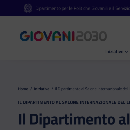
Vai al contenuto principale
Vai al footer
Dipartimento per le Politiche Giovanili e il Servizi
Iniziative
Apri Iniziati
Home
/
Iniziative
/
Il Dipartimento al Salone Internazionale del 
IL DIPARTIMENTO AL SALONE INTERNAZIONALE DEL L
Il Dipartimento a