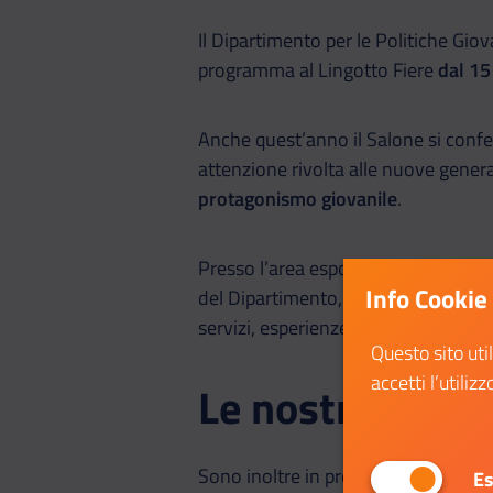
Il Dipartimento per le Politiche Giova
programma al Lingotto Fiere
dal 15
Anche quest’anno il Salone si conf
attenzione rivolta alle nuove gener
protagonismo giovanile
.
Presso l’area espositiva sarà possi
Info Cookie
del Dipartimento, quali il
Servizio Ci
servizi, esperienze e opportunità, e i
Questo sito uti
accetti l’utilizz
Le nostre attivi
Sono inoltre in programma una seri
Es