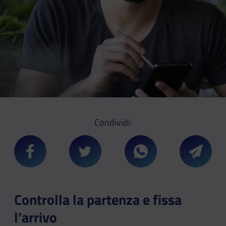
Condividi:
Condividi su Facebook
Condividi su Twitter
Condividi su Whatsa
Condivi
Controlla la partenza e fissa
l’arrivo