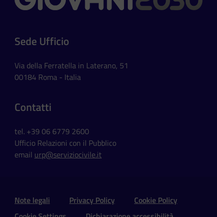
Sede Ufficio
Via della Ferratella in Laterano, 51
00184 Roma - Italia
Contatti
tel. +39 06 6779 2600
Ufficio Relazioni con il Pubblico
email
urp@serviziocivile.it
Sezione Link Utili e Social
Note legali
Privacy Policy
Cookie Policy
Cookie Settings
Dichiarazione accessibilità