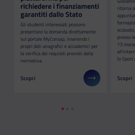
Giovanili
richiedere i finanziamenti
ritorna a
garantiti dallo Stato
appuntam
formazio
Gli studenti interessati possono
scolastic
presentare la domanda direttamente
presso l
sul portale MyConsap, inserendo i
13 marzo
propri dati anagrafici e accademici per
all’inter
la verifica dei requisiti previsti dalla
lo Sport 
normativa.
Scopri
Scopri
Il link ti porterà ad avere maggiori dettagli su: Fo
Il link 