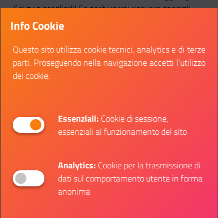
Sei tu a sceglierli! Se però vorrai ricevere consigli
utili, aggiornamenti su nuove lezioni e informazioni
Info Cookie
sulle sessioni live della community, iscriviti alla
newsletter
qui
.
Questo sito utilizza cookie tecnici, analytics e di terze
parti. Proseguendo nella navigazione accetti l’utilizzo
dei cookie.
Inglese da imparare
Qualunque sia il tuo grado di conoscenza iniziale o
l’abilità che vuoi migliorare per padroneggiare
Essenziali:
Cookie di sessione,
l’inglese, troverai tutto il necessario per riuscirci. La
essenziali al funzionamento del sito
teoria è sempre importante, ma con Learn English
riuscirai anche a metterla in pratica.
Analytics:
Cookie per la trasmissione di
dati sul comportamento utente in forma
anonima