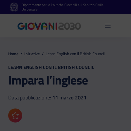
Dipartimento per le Politiche Giovanili e il Servizio Civile
Vai al contenuto principale
Vai al footer
Universale
Apri 
Home
/
Iniziative
/
Learn English con il British Council
LEARN ENGLISH CON IL BRITISH COUNCIL
Impara l’inglese
Data pubblicazione:
11 marzo 2021
Aggiungi ai preferiti