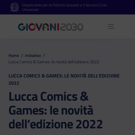
Dipartimento per le Politiche Giovanili e il Servizio Civile
Vai al contenuto principale
Vai al footer
Universale
Apri 
Home
/
Iniziative
/
Lucca Comics & Games: le novità dell’edizione 2022
LUCCA COMICS & GAMES: LE NOVITÀ DELL’EDIZIONE
2022
Lucca Comics &
Games: le novità
dell’edizione 2022