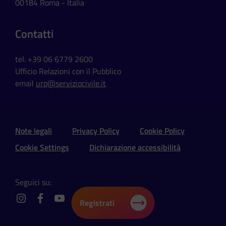
00184 Roma - Italia
Contatti
tel. +39 06 6779 2600
Ufficio Relazioni con il Pubblico
email
urp@serviziocivile.it
Sezione Link Utili e Social
Note legali
Privacy Policy
Cookie Policy
Cookie Settings
Dichiarazione accessibilità
Seguici su:
Registrati
instagram
facebook
youtube