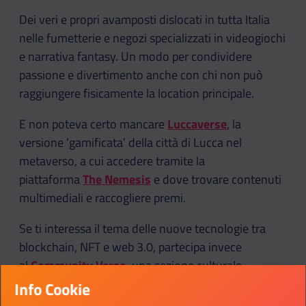
Dei veri e propri avamposti dislocati in tutta Italia
nelle fumetterie e negozi specializzati in videogiochi
e narrativa fantasy. Un modo per condividere
passione e divertimento anche con chi non può
raggiungere fisicamente la location principale.
E non poteva certo mancare
Luccaverse
, la
versione ‘gamificata’ della città di Lucca nel
metaverso, a cui accedere tramite la
piattaforma
The Nemesis
e dove trovare contenuti
multimediali e raccogliere premi.
Se ti interessa il tema delle nuove tecnologie tra
blockchain, NFT e web 3.0, partecipa invece
al
Community Verse,
una sezione culturale
sperimentale per comprendere e analizzare il futuro
Info Cookie
attraverso gli speech di esperti del settore.