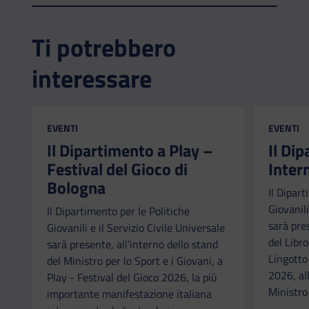
Ti potrebbero
interessare
CATEGORIA:
CATEGORI
EVENTI
EVENTI
Il Dipartimento a Play –
Il Di
Festival del Gioco di
Inter
Bologna
Il Dipart
Giovanili
Il Dipartimento per le Politiche
sarà pre
Giovanili e il Servizio Civile Universale
del Libr
sarà presente, all’interno dello stand
Lingotto
del Ministro per lo Sport e i Giovani, a
2026, all
Play - Festival del Gioco 2026, la più
Ministro 
importante manifestazione italiana