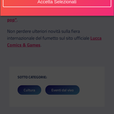
Accetta Selezionati
Durante l’evento, infatti, si svolgerà la finalissima
del
contest canoro dedicato al genere “fantasy
pop”
.
Non perdere ulteriori novità sulla fiera
internazionale del fumetto sul sito ufficiale
Lucca
Comics & Games
.
SOTTO CATEGORIE:
Cultura
Eventi dal vivo