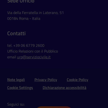
Sede Ufficio
Via della Ferratella in Laterano, 51
00184 Roma - Italia
Contatti
tel. +39 06 6779 2600
Ufficio Relazioni con il Pubblico
email
urp@serviziocivile.it
Sezione Link Utili e Social
Note legali
Privacy Policy
Cookie Policy
Cookie Settings
Dichiarazione accessibilità
Seguici su: