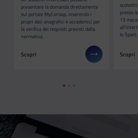
scolastic
presentare la domanda direttamente
presso l
sul portale MyConsap, inserendo i
13 marzo
propri dati anagrafici e accademici per
all’inter
la verifica dei requisiti previsti dalla
lo Sport 
normativa.
Scopri
Scopri
Il link ti porterà ad avere maggiori dettagli su: Fo
Il link 