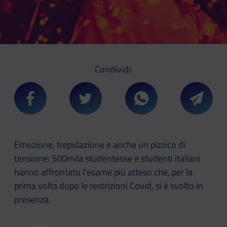
Condividi:
Condividi su Facebook
Condividi su Twitter
Condividi su Whatsa
Condivi
Emozione, trepidazione e anche un pizzico di
tensione: 500mila studentesse e studenti italiani
hanno affrontato l’esame più atteso che, per la
prima volta dopo le restrizioni Covid, si è svolto in
presenza.