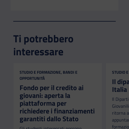
Ti potrebbero
interessare
CATEGORIA:
CATEGORI
STUDIO E FORMAZIONE, BANDI E
STUDIO E
OPPORTUNITÀ
Il di
Fondo per il credito ai
Italia
giovani: aperta la
Il Dipart
piattaforma per
Giovanili
richiedere i finanziamenti
ritorna a
garantiti dallo Stato
appuntam
formazio
Gli studenti interessati possono