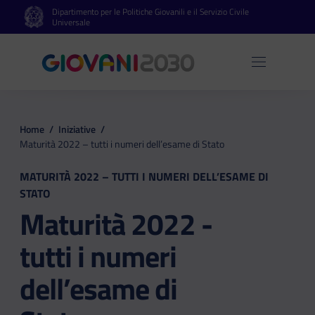
Dipartimento per le Politiche Giovanili e il Servizio Civile
Vai al contenuto principale
Vai al footer
Universale
Apri 
Home
/
Iniziative
/
Maturità 2022 – tutti i numeri dell’esame di Stato
MATURITÀ 2022 – TUTTI I NUMERI DELL’ESAME DI
STATO
Maturità 2022 -
tutti i numeri
dell’esame di