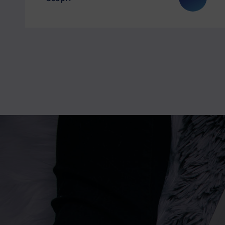
Il link ti porterà ad avere maggiori dettagli su