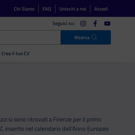
Chi Siamo
FAQ
Unisciti a noi
Accedi
instagram
facebook
youtube
Seguici su:
Ricerca
Crea il tuo CV
zi si sono ritrovati a Firenze per il primo
nZ, inserito nel calendario dell’Anno Europeo