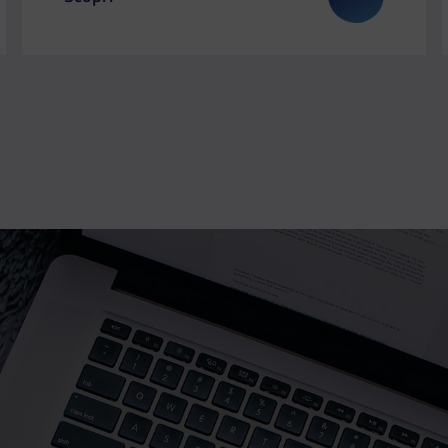
: Il Dipartimento a Play – Festival del Gioco di Bologna
Il link ti porterà ad avere maggiori dettagli su: Il