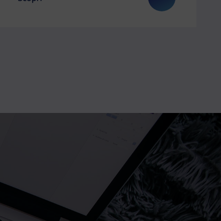
 Dipartimento al Salone Internazionale del Libro
Il link ti porterà ad avere maggiori dettagli su: Il dipar