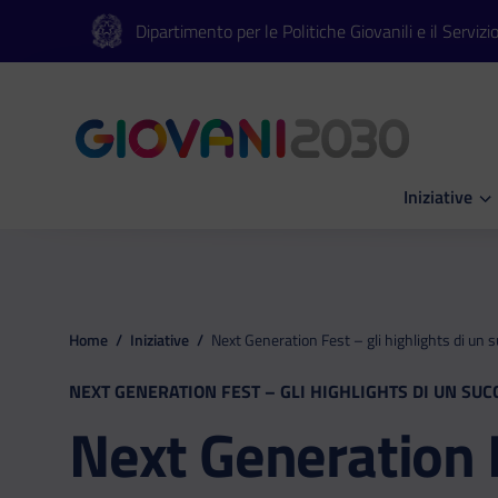
Vai al contenuto principale
Vai al footer
Dipartimento per le Politiche Giovanili e il Servizi
Iniziative
Apri Iniziati
Home
/
Iniziative
/
Next Generation Fest – gli highlights di un 
NEXT GENERATION FEST – GLI HIGHLIGHTS DI UN SUC
Next Generation 