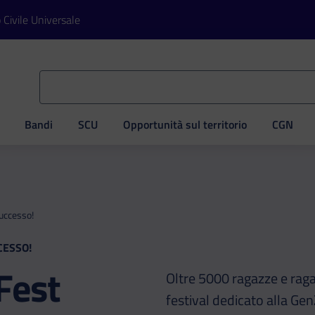
o Civile Universale
Bandi
SCU
Opportunità sul territorio
CGN
ve
successo!
CESSO!
Fest
Oltre 5000 ragazze e ragaz
festival dedicato alla Ge