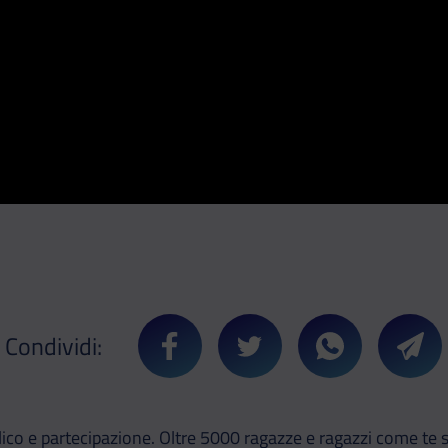
Condividi:
Condividi su Facebook
Condividi su Twitter
Condividi su 
Cond
co e partecipazione. Oltre 5000 ragazze e ragazzi come te si