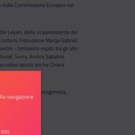
ito dalla Commissione Europea nel
 der Leyen, della vicepresidente del
ultura, l’istruzione Marija Gabriel,
is - tantissimi ospiti: tra gli altri
uriel, Surry, Ambra Sabatini,
uo video saluto anche Chiara
 - è stato grande protagonista,
ella navigazione
 sito