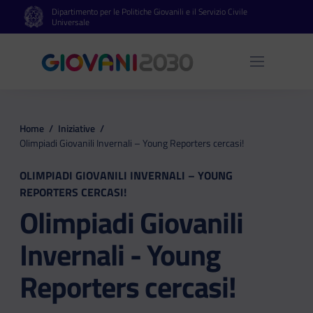
Dipartimento per le Politiche Giovanili e il Servizio Civile
Vai al contenuto principale
Vai al footer
Universale
Apri 
Home
/
Iniziative
/
Olimpiadi Giovanili Invernali – Young Reporters cercasi!
OLIMPIADI GIOVANILI INVERNALI – YOUNG
REPORTERS CERCASI!
Olimpiadi Giovanili
Invernali - Young
Reporters cercasi!