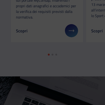
sul portale MyConsap, inserendo i
13 marzo
propri dati anagrafici e accademici per
all’inter
la verifica dei requisiti previsti dalla
lo Sport 
normativa.
Scopri
Scopri
Il link ti porterà ad avere maggiori dettagli su: Fo
Il link 