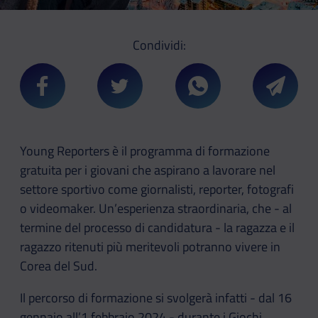
Condividi:
Condividi su Facebook
Condividi su Twitter
Condividi su Whatsa
Condivi
Young Reporters è il programma di formazione
gratuita per i giovani che aspirano a lavorare nel
settore sportivo come giornalisti, reporter, fotografi
o videomaker. Un’esperienza straordinaria, che - al
termine del processo di candidatura - la ragazza e il
ragazzo ritenuti più meritevoli potranno vivere in
Corea del Sud.
Il percorso di formazione si svolgerà infatti - dal 16
gennaio all’1 febbraio 2024 - durante i Giochi