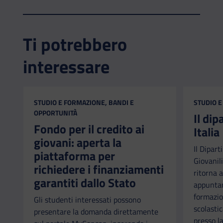
Ti potrebbero
interessare
CATEGORIA:
CATEGORI
STUDIO E FORMAZIONE, BANDI E
STUDIO E
OPPORTUNITÀ
Il di
Fondo per il credito ai
Italia
giovani: aperta la
Il Dipart
piattaforma per
Giovanili
richiedere i finanziamenti
ritorna a
garantiti dallo Stato
appuntam
formazio
Gli studenti interessati possono
scolastic
presentare la domanda direttamente
presso l