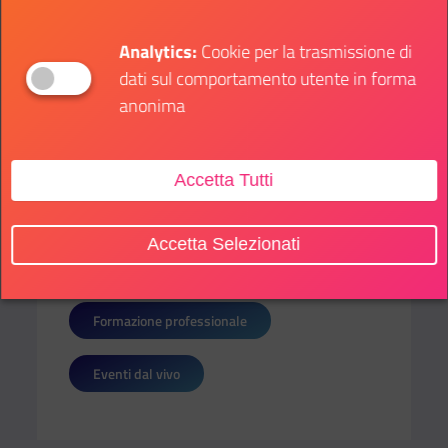
Corea del Sud.
Analytics:
Cookie per la trasmissione di
Scarica i moduli per inviare la domanda e leggi
dati sul comportamento utente in forma
tutti i dettagli qui.
anonima
Accetta Tutti
SOTTO CATEGORIE:
Accetta Selezionati
Sport
Formazione professionale
Eventi dal vivo