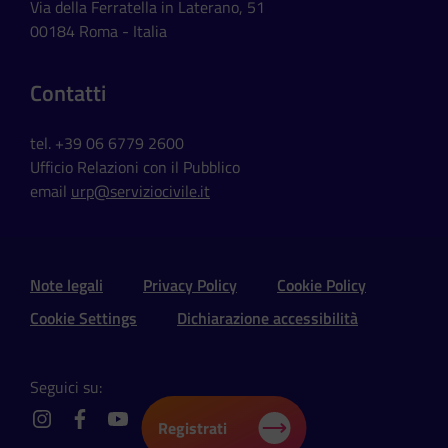
Via della Ferratella in Laterano, 51
00184 Roma - Italia
Contatti
tel. +39 06 6779 2600
Ufficio Relazioni con il Pubblico
email
urp@serviziocivile.it
Sezione Link Utili e Social
Note legali
Privacy Policy
Cookie Policy
Cookie Settings
Dichiarazione accessibilità
Seguici su:
Registrati
instagram
facebook
youtube