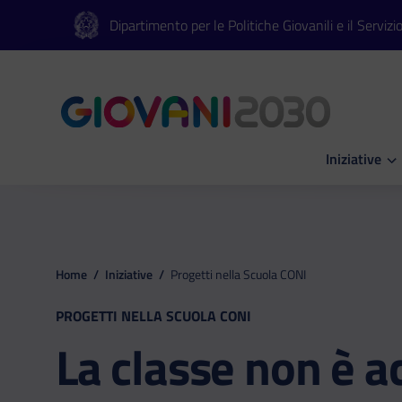
Vai al contenuto principale
Vai al footer
Dipartimento per le Politiche Giovanili e il Servizi
Iniziative
Apri Iniziati
Home
/
Iniziative
/
Progetti nella Scuola CONI
PROGETTI NELLA SCUOLA CONI
La classe non è a