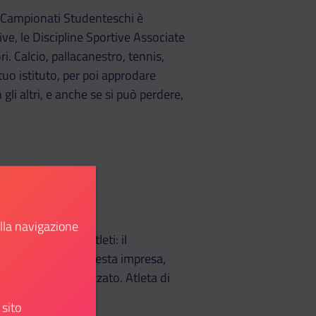
, Campionati Studenteschi è
ive, le Discipline Sportive Associate
. Calcio, pallacanestro, tennis,
tuo istituto, per poi approdare
gli altri, e anche se si può perdere,
ella navigazione
razie a Studenti Atleti: il
affiancheranno in questa impresa,
tamente personalizzato. Atleta di
 sito