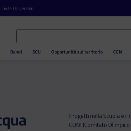
o Civile Universale
Bandi
SCU
Opportunità sul territorio
CGN
ve
cqua
Progetti nella Scuola è il
CONI (Comitato Olimpico N