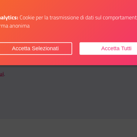
alytics:
Cookie per la trasmissione di dati sul comportament
dra
rma anonima
o di un percorso scolastico formativo. Un’imperdibile occasion
Accetta Selezionati
Accetta Tutti
li altri. Progetti nella Scuola: crescere è un gioco di squadra.
ui
.