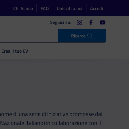
Chi Siamo
FAQ
Unisciti a noi
Accedi
instagram
facebook
youtube
Seguici su:
Ricerca
Crea il tuo CV
 nome di una serie di iniziative promosse dal
azionale Italiano) in collaborazione con il