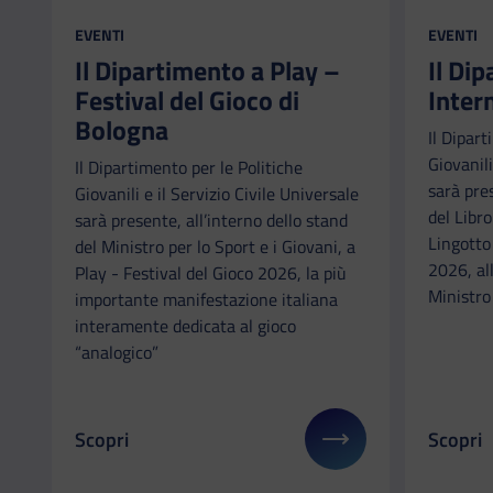
CATEGORIA:
CATEGORI
EVENTI
EVENTI
Il Dipartimento a Play –
Il Di
Festival del Gioco di
Inter
Bologna
Il Dipart
Giovanili
Il Dipartimento per le Politiche
sarà pre
Giovanili e il Servizio Civile Universale
del Libr
sarà presente, all’interno dello stand
Lingotto
del Ministro per lo Sport e i Giovani, a
2026, all
Play - Festival del Gioco 2026, la più
Ministro 
importante manifestazione italiana
interamente dedicata al gioco
“analogico”
Scopri
Scopri
Il link ti porterà ad avere maggiori dettagli su: Il
Il link 