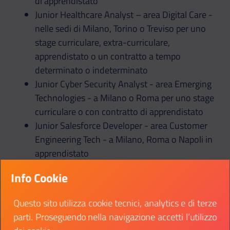
di apprendistato
Junior Healthcare Analyst – area Digital Care -
nelle sedi di Milano, Torino o Treviso per uno
stage curriculare, extra-curriculare,
apprendistato o un contratto a tempo
determinato o indeterminato
Junior Cyber Security Analyst - area Emerging
Technologies - a Milano o Roma per uno stage
curriculare o con contratto di apprendistato
Junior Salesforce Developer - area Customer
Engineering Tech - a Milano, Roma o Napoli in
apprendistato
Junior Customer Strategy a Milano o Roma
Info Cookie
con stage curriculare o extra-curriculare
Junior Artificial Intelligence and Data a Milano,
Questo sito utilizza cookie tecnici, analytics e di terze
Roma, Napoli o Bologna in stage curriculare,
parti. Proseguendo nella navigazione accetti l’utilizzo
extra-curriculare o apprendistato