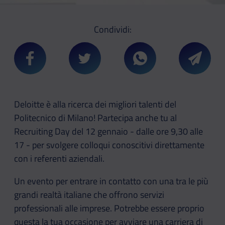
Condividi:
Condividi su Facebook
Condividi su Twitter
Condividi su Whatsa
Condivi
Deloitte è alla ricerca dei migliori talenti del
Politecnico di Milano! Partecipa anche tu al
Recruiting Day del 12 gennaio - dalle ore 9,30 alle
17 - per svolgere colloqui conoscitivi direttamente
con i referenti aziendali.
Un evento per entrare in contatto con una tra le più
grandi realtà italiane che offrono servizi
professionali alle imprese. Potrebbe essere proprio
questa la tua occasione per avviare una carriera di