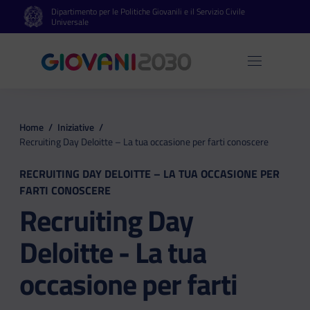
Dipartimento per le Politiche Giovanili e il Servizio Civile
Vai al contenuto principale
Vai al footer
Universale
Apri 
Home
/
Iniziative
/
Recruiting Day Deloitte – La tua occasione per farti conoscere
RECRUITING DAY DELOITTE – LA TUA OCCASIONE PER
FARTI CONOSCERE
Recruiting Day
Deloitte - La tua
occasione per farti