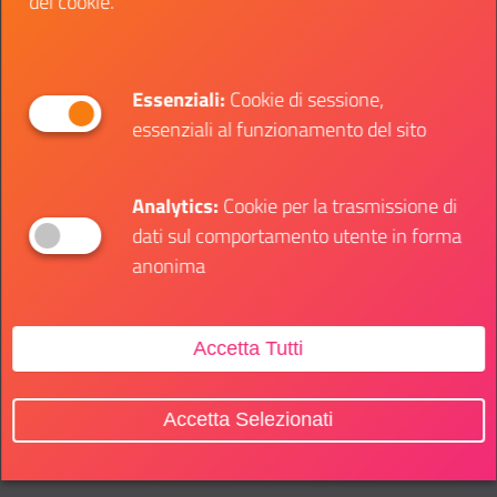
dei cookie.
Junior Data Visualization Analyst - area
Finance & Performance Tech - a Milano o
Roma con stage curriculare, extra-curriculare,
Essenziali:
Cookie di sessione,
apprendistato o contratto indeterminato.
essenziali al funzionamento del sito
Qui trovi i requisiti richiesti per ogni figura e il
form d’iscrizione.
Analytics:
Cookie per la trasmissione di
Se aspiri a una carriera in Deloitte dai un’occhiata
dati sul comportamento utente in forma
agli altri
eventi in programma
: troverai nuove
anonima
opportunità di recruiting, ma anche workshop,
challenge e business game con cui metterti alla
Accetta Tutti
prova.
Non hai ancora un CV con cui presentarti al
Accetta Selezionati
colloquio?
Crealo qui gratuitamente
e con pochi
clic!