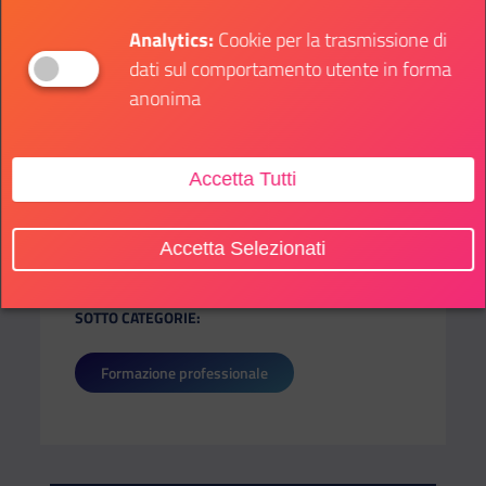
attivi sul calendario
e verificare le sedi dove si
Analytics:
Cookie per la trasmissione di
terranno le lezioni dal vivo.
dati sul comportamento utente in forma
anonima
Vuoi più informazioni sulle modalità di iscrizione?
Scrivi
qui
.
Accetta Tutti
Accetta Selezionati
SOTTO CATEGORIE:
Formazione professionale