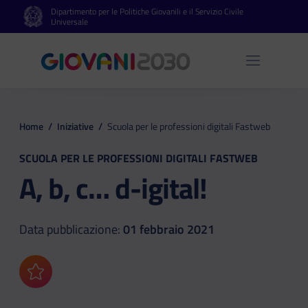
Dipartimento per le Politiche Giovanili e il Servizio Civile
Vai al contenuto principale
Vai al footer
Universale
Apri 
Home
/
Iniziative
/
Scuola per le professioni digitali Fastweb
SCUOLA PER LE PROFESSIONI DIGITALI FASTWEB
A, b, c… d-igital!
Data pubblicazione:
01 febbraio 2021
Aggiungi ai preferiti