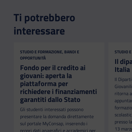
Ti potrebbero
interessare
CATEGORIA:
CATEGORI
STUDIO E FORMAZIONE, BANDI E
STUDIO E
OPPORTUNITÀ
Il di
Fondo per il credito ai
Italia
giovani: aperta la
Il Dipart
piattaforma per
Giovanili
richiedere i finanziamenti
ritorna a
garantiti dallo Stato
appuntam
formazio
Gli studenti interessati possono
scolastic
presentare la domanda direttamente
presso l
sul portale MyConsap, inserendo i
13 marzo
propri dati anagrafici e accademici per