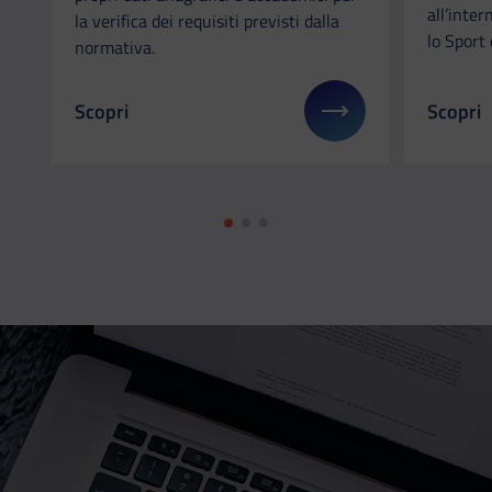
all’inter
la verifica dei requisiti previsti dalla
lo Sport 
normativa.
Scopri
Scopri
Il link ti porterà ad avere maggiori dettagli su: Fo
Il link 