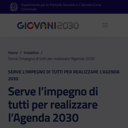
Dipartimento per le Politiche Giovanili e il Servizio Civile
Vai al contenuto principale
Vai al footer
Universale
Apri 
Home
/
Iniziative
/
Serve l’impegno di tutti per realizzare l’Agenda 2030
SERVE L’IMPEGNO DI TUTTI PER REALIZZARE L’AGENDA
2030
Serve l’impegno di
tutti per realizzare
l’Agenda 2030