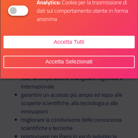
Analytics:
Cookie per la trasmissione di
ridurre il peso dei debiti dei Paesi più poveri
dati sul comportamento utente in forma
adottare regimi di promozione degli
anonima
investimenti per i Paesi meno sviluppati.
Accetta Tutti
Tecnologia
ridurre il digital divide
Accetta Selezionati
rafforzare la cooperazione Nord-Sud, Sud-
Sud, la cooperazione triangolare regionale e
internazionale
garantire un accesso più ampio ed equo alle
scoperte scientifiche, alla tecnologia e alle
innovazioni
migliorare la condivisione delle conoscenza
scientifiche e tecniche
promuovere nei Paesi in via di sviluppo la