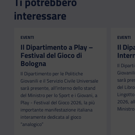
Ti potrebbero
interessare
CATEGORIA:
CATEGORI
EVENTI
EVENTI
Il Dipartimento a Play –
Il Di
Festival del Gioco di
Inter
Bologna
Il Dipart
Giovanili
Il Dipartimento per le Politiche
sarà pre
Giovanili e il Servizio Civile Universale
del Libr
sarà presente, all’interno dello stand
Lingotto
del Ministro per lo Sport e i Giovani, a
2026, all
Play - Festival del Gioco 2026, la più
Ministro 
importante manifestazione italiana
interamente dedicata al gioco
“analogico”