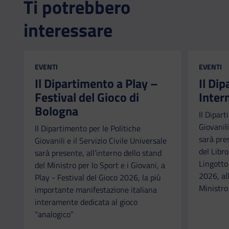
Ti potrebbero
interessare
CATEGORIA:
CATEGORI
EVENTI
EVENTI
Il Dipartimento a Play –
Il Di
Festival del Gioco di
Inter
Bologna
Il Dipart
Giovanili
Il Dipartimento per le Politiche
sarà pre
Giovanili e il Servizio Civile Universale
del Libr
sarà presente, all’interno dello stand
Lingotto
del Ministro per lo Sport e i Giovani, a
2026, all
Play - Festival del Gioco 2026, la più
Ministro 
importante manifestazione italiana
interamente dedicata al gioco
“analogico”