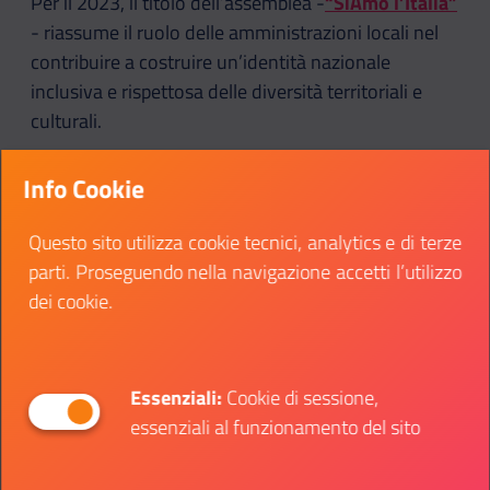
Per il 2023, il titolo dell’assemblea -
“SiAmo l’Italia”
- riassume il ruolo delle amministrazioni locali nel
contribuire a costruire un’identità nazionale
inclusiva e rispettosa delle diversità territoriali e
culturali.
I rappresentanti delle istituzioni e del Governo
Info Cookie
saranno presenti per ascoltare le istanze dei giovani
amministratori, ma anche per confrontarsi e
Questo sito utilizza cookie tecnici, analytics e di terze
discutere sui temi più caldi come sostenibilità e
parti. Proseguendo nella navigazione accetti l’utilizzo
lavoro. All’incontro non mancheranno inoltre alcuni
dei cookie.
rappresentanti del network degli Ambassador
dell’Anno Europeo dei Giovani (2022), che ha visto
recentemente a Roma il suo
evento di chiusura
.
Essenziali:
Cookie di sessione,
Tra gli ospiti istituzionali anche Alessandra Locatelli
essenziali al funzionamento del sito
- Ministro per le Disabilità -, Paolo Zangrillo -
titolare della Pubblica Amministrazione - e Matteo