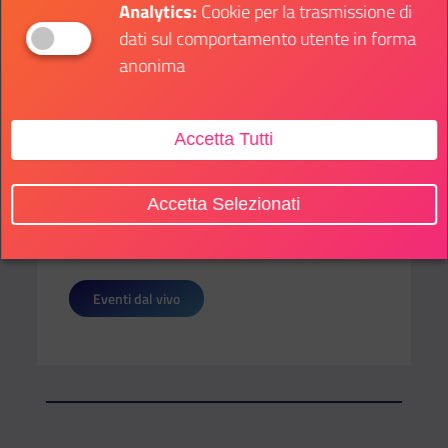
Analytics:
Cookie per la trasmissione di
Salvini - vicepresidente del Consiglio e Ministro
dati sul comportamento utente in forma
delle Infrastrutture e dei Trasporti.
anonima
Iscriviti indicando l’ente a cui appartieni e il tuo
ruolo.
Compila subito il form per partecipare
.
Accetta Tutti
Accetta Selezionati
SOTTO CATEGORIE:
Eventi dal vivo