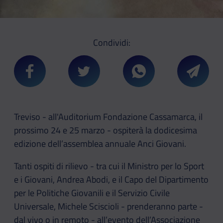
Condividi:
Condividi su Facebook
Condividi su Twitter
Condividi su Whatsa
Condivi
Treviso - all'Auditorium Fondazione Cassamarca, il
prossimo 24 e 25 marzo - ospiterà la dodicesima
edizione dell’assemblea annuale Anci Giovani.
Tanti ospiti di rilievo - tra cui il Ministro per lo Sport
e i Giovani, Andrea Abodi, e il Capo del Dipartimento
per le Politiche Giovanili e il Servizio Civile
Universale, Michele Sciscioli - prenderanno parte -
dal vivo o in remoto - all’evento dell’Associazione