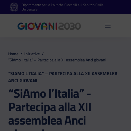
Dipartimento per le Politiche Giovanili e il Servizio Civile
Vai al contenuto principale
Vai al footer
Universale
Apri 
Home
/
Iniziative
/
“SiAmo l’Italia” – Partecipa alla XII assemblea Anci giovani
“SIAMO L’ITALIA” – PARTECIPA ALLA XII ASSEMBLEA
ANCI GIOVANI
“SiAmo l’Italia” -
Partecipa alla XII
assemblea Anci