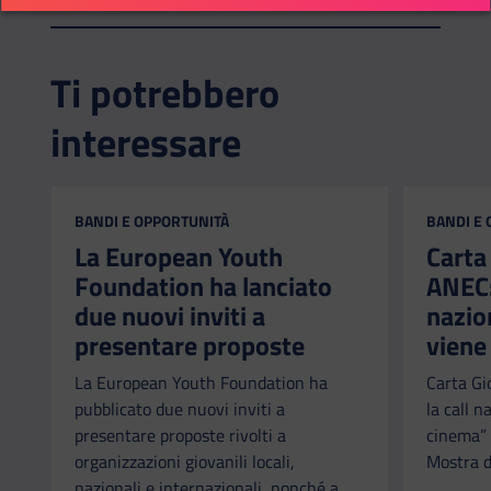
Ti potrebbero
interessare
CATEGORIA:
CATEGORI
BANDI E OPPORTUNITÀ
BANDI E
La European Youth
Carta
Foundation ha lanciato
ANEC: 
due nuovi inviti a
nazio
presentare proposte
viene
La European Youth Foundation ha
Carta Gi
pubblicato due nuovi inviti a
la call n
presentare proposte rivolti a
cinema” 
organizzazioni giovanili locali,
Mostra d
nazionali e internazionali, nonché a