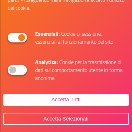
formazione attraverso l’erogazione di borse di
dei cookie.
studio e attività di mentoring per alcuni progetti di
start-up”.
Proponi la tua startup o il tuo cv e inizia una nuova
Essenziali:
Cookie di sessione,
sfida.
essenziali al funzionamento del sito
Analytics:
Cookie per la trasmissione di
dati sul comportamento utente in forma
anonima
SOTTO CATEGORIE:
Formazione professionale
Accetta Tutti
Informazione
Accetta Selezionati