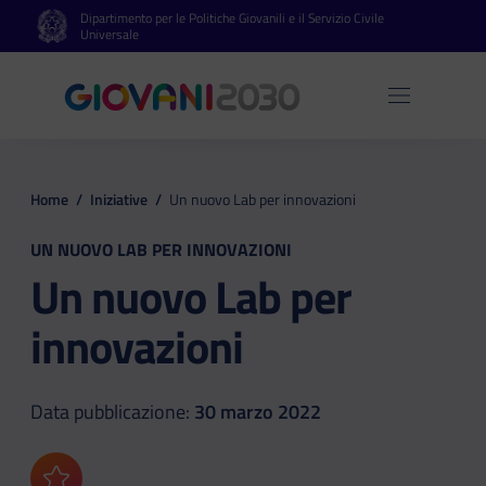
Dipartimento per le Politiche Giovanili e il Servizio Civile
Vai al contenuto principale
Vai al footer
Universale
Apri 
Home
/
Iniziative
/
Un nuovo Lab per innovazioni
UN NUOVO LAB PER INNOVAZIONI
Un nuovo Lab per
innovazioni
Data pubblicazione:
30 marzo 2022