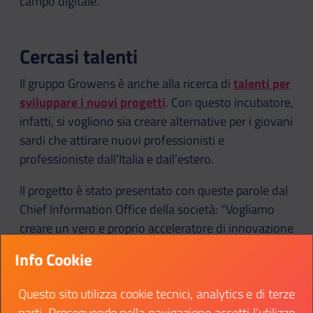
campo digitale.
Cercasi talenti
Il gruppo Growens è anche alla ricerca di
talenti per
sviluppare i nuovi progetti
. Con questo incubatore,
infatti, si vogliono sia creare alternative per i giovani
sardi che attirare nuovi professionisti e
professioniste dall’Italia e dall’estero.
Il progetto è stato presentato con queste parole dal
Chief Information Office della società: “Vogliamo
creare un vero e proprio acceleratore di innovazione
per creare spin-off di prodotto e individuare nuove
Info Cookie
potenziali aree di business. Grazie alla partnership
con CREA e The Net Value potremo attingere a un
Questo sito utilizza cookie tecnici, analytics e di terze
ricco bacino di talenti e contribuire alla loro
parti. Proseguendo nella navigazione accetti l’utilizzo