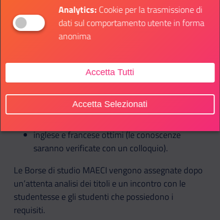
I requisiti richiesti per presentare la domanda sono:
Analytics:
Cookie per la trasmissione di
dati sul comportamento utente in forma
cittadinanza italiana
anonima
Laurea magistrale o triennale con un master di
primo livello (per un totale di 240 crediti
universitari)
Accetta Tutti
se non ancora in possesso di Laurea, la
discussione della tesi deve avvenire prima
Accetta Selezionati
dell’inizio dei corsi
età entro i 35 anni
inglese e francese ottimi (le conoscenze
saranno verificate con un colloquio).
Le Borse di studio MAECI vengono assegnate dopo
un’attenta analisi dei titoli e un incontro con le
studentesse e gli studenti che possiedono i
requisiti.