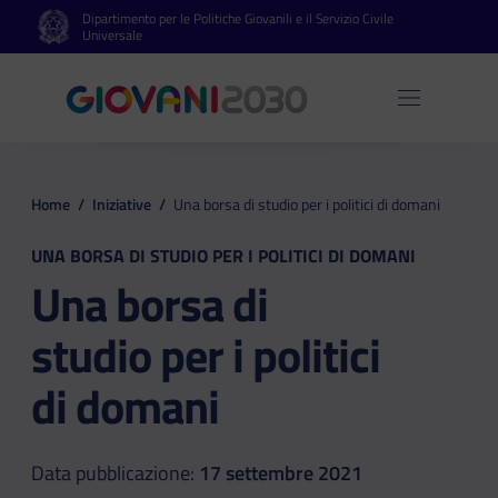
Dipartimento per le Politiche Giovanili e il Servizio Civile
Vai al contenuto principale
Vai al footer
Universale
Apri 
Home
/
Iniziative
/
Una borsa di studio per i politici di domani
UNA BORSA DI STUDIO PER I POLITICI DI DOMANI
Una borsa di
studio per i politici
di domani
Data pubblicazione:
17 settembre 2021