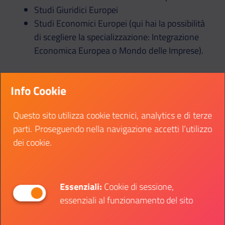
Studi Giuridici Europei
Studi Economici Europei (qui hai la possibilità
di scegliere la specializzazione: Integrazione
Economica Europea o Mondo delle Imprese).
Info Cookie
Nel campus di Natolin, inoltre, è stato inaugurato
un nuovo Master in Studi interdisciplinari europei –
Questo sito utilizza cookie tecnici, analytics e di terze
dimensione interna ed esterna dell’Unione Europea.
parti. Proseguendo nella navigazione accetti l’utilizzo
dei cookie.
Leggi tutte le informazioni sui corsi attivi e sul
termine per le
iscrizioni per l’anno 2021-2022
.
Essenziali:
Cookie di sessione,
essenziali al funzionamento del sito
Come partecipare alle selezioni