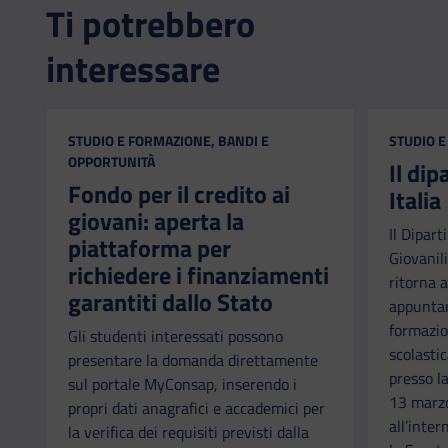
Ti potrebbero
interessare
CATEGORIA:
CATEGORI
STUDIO E FORMAZIONE, BANDI E
STUDIO E
OPPORTUNITÀ
Il di
Fondo per il credito ai
Italia
giovani: aperta la
Il Dipart
piattaforma per
Giovanili
richiedere i finanziamenti
ritorna a
garantiti dallo Stato
appuntam
formazio
Gli studenti interessati possono
scolastic
presentare la domanda direttamente
presso l
sul portale MyConsap, inserendo i
13 marzo
propri dati anagrafici e accademici per
all’inter
la verifica dei requisiti previsti dalla