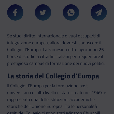
Condividi su Facebook
Condividi su Twitter
Condividi su Whatsa
Condivi
Se studi diritto internazionale o vuoi occuparti di
integrazione europea, allora dovresti conoscere il
Collegio d’Europa. La Farnesina offre ogni anno 25
borse di studio a cittadini italiani per frequentare il
prestigioso campus di formazione dei nuovi politici.
La storia del Collegio d’Europa
Il Collegio d’Europa per la formazione post
universitaria di alto livello è stato creato nel 1949, e
rappresenta una delle istituzioni accademiche
storiche dell’Unione Europea. Tra le personalità
ospiti del Collegio ci sono stati Winston Churchill,