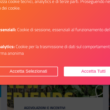
lizza cookie tecnici, analytics e di terze parti. Proseguendo n
o dei cookie.
Scopri
i su: Progetto Rete: candidature aperte per stage retribuiti in
Il link ti porterà ad avere maggiori dettagli su
senziali:
Cookie di sessione, essenziali al funzionamento del
alytics:
Cookie per la trasmissione di dati sul comportament
Aggiungi ai preferiti
rma anonima
Accetta Selezionati
Accetta Tutti
CATEGORIA:
AGEVOLAZIONI E INCENTIVI