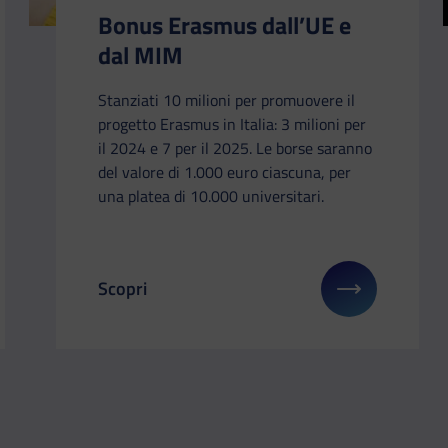
Bonus Erasmus dall’UE e
dal MIM
Stanziati 10 milioni per promuovere il
progetto Erasmus in Italia: 3 milioni per
il 2024 e 7 per il 2025. Le borse saranno
del valore di 1.000 euro ciascuna, per
una platea di 10.000 universitari.
Scopri
i su: Artisti under 35: 9,5 milioni con “Per chi crea”
Il link ti porterà ad avere maggiori dettagli 