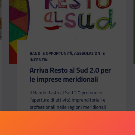
CATEGORIA:
BANDI E OPPORTUNITÀ, AGEVOLAZIONI E
INCENTIVI
Arriva Resto al Sud 2.0 per
le imprese meridionali
Il Bando Resto al Sud 2.0 promuove
l’apertura di attività imprenditoriali e
professionali nelle regioni meridionali
italiane con incentivi finanziari a fondo
perduto: scopri come partecipare.