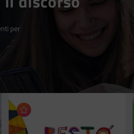
 il discorso
nti per
Aggiungi ai preferiti