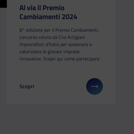
Al via il Premio
Cambiamenti 2024
8° edizione per il Premio Cambiamenti,
concorso voluto da Cna Artigiani
Imprenditori d'Italia per sostenere e
valorizzare le giovani imprese
innovative. Scopri qui come partecipare.
Scopri
su: Bonus Erasmus dall’UE e dal MIM
Il link ti porterà ad avere maggiori dettagli su: A