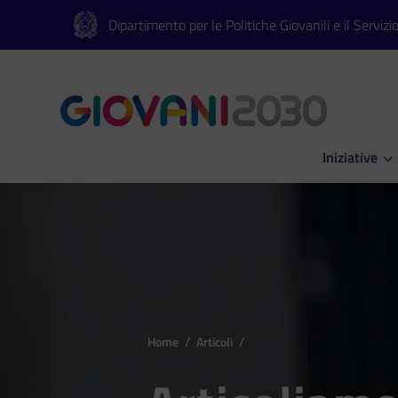
Vai al contenuto principale
Vai al footer
Dipartimento per le Politiche Giovanili e il Servizi
Iniziative
Apri Iniziati
Home
/
Articoli
/