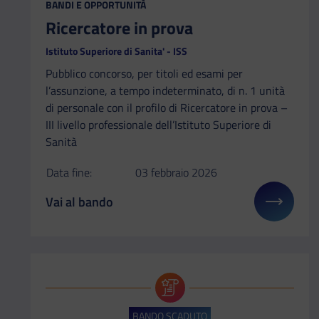
CATEGORIA:
BANDI E OPPORTUNITÀ
Ricercatore in prova
Istituto Superiore di Sanita' - ISS
Pubblico concorso, per titoli ed esami per
l’assunzione, a tempo indeterminato, di n. 1 unità
di personale con il profilo di Ricercatore in prova –
III livello professionale dell’Istituto Superiore di
Sanità
Data fine:
03 febbraio 2026
Vai al bando
Il link ti porterà ad avere maggiori dettagli su: Ric
BANDO SCADUTO