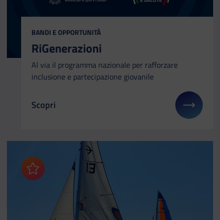
CATEGORIA:
BANDI E OPPORTUNITÀ
RiGenerazioni
Al via il programma nazionale per rafforzare
inclusione e partecipazione giovanile
Scopri
Il link ti porterà ad avere maggiori dettagli su: RiG
Aggiungi ai preferiti