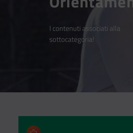
Orientamen
I contenuti associati alla
sottocategoria!