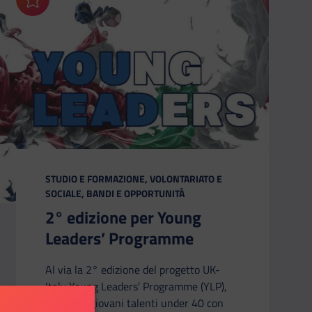
Aggiungi ai preferiti
CATEGORIA:
STUDIO E FORMAZIONE, VOLONTARIATO E
SOCIALE, BANDI E OPPORTUNITÀ
2° edizione per Young
Leaders’ Programme
Al via la 2° edizione del progetto UK-
Italy Young Leaders’ Programme (YLP),
rivolto ai giovani talenti under 40 con