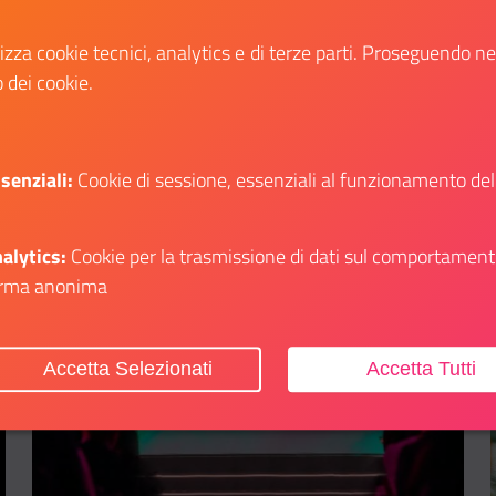
orientamento, scuola, formazione e
lavoro.
lizza cookie tecnici, analytics e di terze parti. Proseguendo n
o dei cookie.
Scopri
gli su: Work On Work: il mondo del lavoro a Ferrara
Il link ti porterà ad avere maggiori dettagli s
senziali:
Cookie di sessione, essenziali al funzionamento del
alytics:
Cookie per la trasmissione di dati sul comportament
rma anonima
Aggiungi ai preferiti
Accetta Selezionati
Accetta Tutti