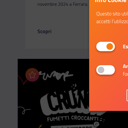
novembre 2024 a Ferrara.
Questo sito uti
accetti l’utilizz
Scopri
Il link ti porterà ad avere maggiori detta
Es
An
fo
Aggiungi ai preferiti