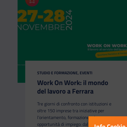
Aggiungi ai preferiti
CATEGORIA:
STUDIO E FORMAZIONE, EVENTI
Work On Work: il mondo
del lavoro a Ferrara
Tre giorni di confronto con istituzioni e
oltre 150 imprese tra iniziative per
l’orientamento, formazione ed
opportunità di impiego: dal 27 al 28
Info Cookie