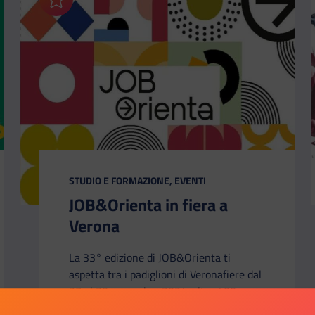
Aggiungi ai preferiti
CATEGORIA:
STUDIO E FORMAZIONE, EVENTI
JOB&Orienta in fiera a
Verona
La 33° edizione di JOB&Orienta ti
aspetta tra i padiglioni di Veronafiere dal
27 al 30 novembre 2024: oltre 400
stand e 6 percorsi tematici per