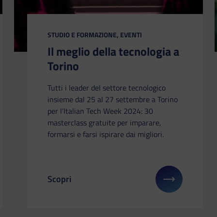
CATEGORIA:
STUDIO E FORMAZIONE, EVENTI
Il meglio della tecnologia a
Torino
Tutti i leader del settore tecnologico
insieme dal 25 al 27 settembre a Torino
per l’Italian Tech Week 2024: 30
masterclass gratuite per imparare,
formarsi e farsi ispirare dai migliori.
Scopri
li su: Crunch Festival, per chi mastica fumetti!
Il link ti porterà ad avere maggiori dettagli su