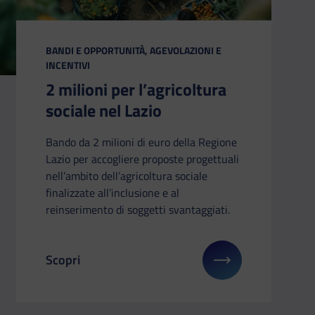
CATEGORIA:
BANDI E OPPORTUNITÀ, AGEVOLAZIONI E
INCENTIVI
2 milioni per l’agricoltura
sociale nel Lazio
Bando da 2 milioni di euro della Regione
Lazio per accogliere proposte progettuali
nell’ambito dell’agricoltura sociale
finalizzate all’inclusione e al
reinserimento di soggetti svantaggiati.
Scopri
: Il meglio della tecnologia a Torino
Il link ti porterà ad avere maggiori dettagli su: 2 mi