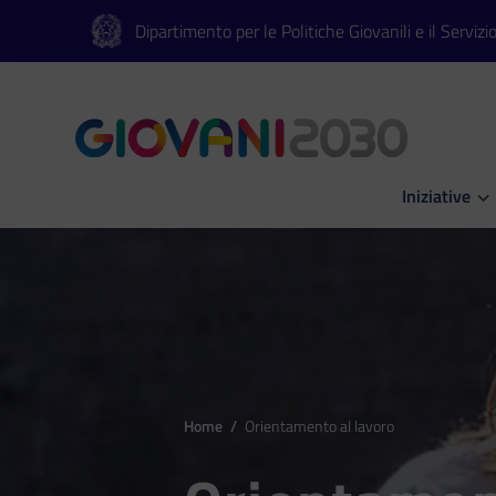
Vai al contenuto principale
Vai al footer
Dipartimento per le Politiche Giovanili e il Servizi
Iniziative
Apri Iniziati
Home
/
Orientamento al lavoro