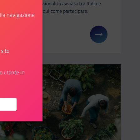
una professionalità avviata tra Italia e
UK. Scopri qui come partecipare.
ella navigazione
Scopri
u: JOB&Orienta in fiera a Verona
Il link ti porterà ad avere maggiori dettagli su: 
 sito
o utente in
Aggiungi ai preferiti