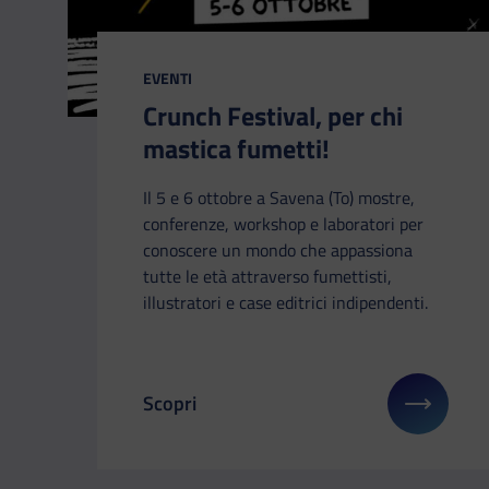
CATEGORIA:
EVENTI
Crunch Festival, per chi
mastica fumetti!
Il 5 e 6 ottobre a Savena (To) mostre,
conferenze, workshop e laboratori per
conoscere un mondo che appassiona
tutte le età attraverso fumettisti,
illustratori e case editrici indipendenti.
Scopri
Il link ti porterà ad avere maggiori dettag