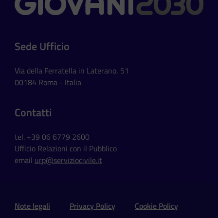
Contatti
Sede Ufficio
Via della Ferratella in Laterano, 51
00184 Roma - Italia
Contatti
tel. +39 06 6779 2600
Ufficio Relazioni con il Pubblico
email
urp@serviziocivile.it
Sezione Link Utili e Social
Note legali
Privacy Policy
Cookie Policy