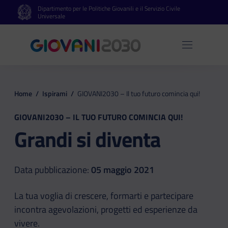
Dipartimento per le Politiche Giovanili e il Servizio Civile
Vai al contenuto principale
Vai al footer
Universale
Apri 
Home
/
Ispirami
/
GIOVANI2030 – Il tuo futuro comincia qui!
GIOVANI2030 – IL TUO FUTURO COMINCIA QUI!
Grandi si diventa
Data pubblicazione:
05 maggio 2021
La tua voglia di crescere, formarti e partecipare
incontra agevolazioni, progetti ed esperienze da
vivere.