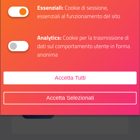
newsletter.
Essenziali:
Cookie di sessione,
essenziali al funzionamento del sito
Condividi:
Analytics:
Cookie per la trasmissione di
Condividi su Facebook
Condividi su Twitter
Condividi su Whatsa
Condivi
dati sul comportamento utente in forma
anonima
Accetta Tutti
SOTTO CATEGORIE:
Accetta Selezionati
Interviste