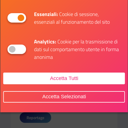
dialogare con loro.”
Essenziali:
Cookie di sessione,
essenziali al funzionamento del sito
Condividi:
Analytics:
Cookie per la trasmissione di
dati sul comportamento utente in forma
Condividi su Facebook
Condividi su Twitter
Condividi su Whatsa
Condivi
anonima
Accetta Tutti
Accetta Selezionati
SOTTO CATEGORIE:
Reportage