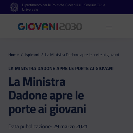
Dipartimento per le Politiche Giovanili e il Servizio Civile
Vai al contenuto principale
Vai al footer
Universale
Apri 
Home
/
Ispirami
/
La Ministra Dadone apre le porte ai giovani
LA MINISTRA DADONE APRE LE PORTE AI GIOVANI
La Ministra
Dadone apre le
porte ai giovani
Data pubblicazione:
29 marzo 2021