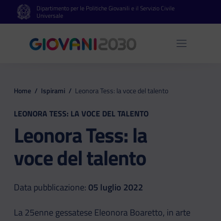
Dipartimento per le Politiche Giovanili e il Servizio Civile
Vai al contenuto principale
Vai al footer
Universale
Apri 
Home
/
Ispirami
/
Leonora Tess: la voce del talento
LEONORA TESS: LA VOCE DEL TALENTO
Leonora Tess: la
voce del talento
Data pubblicazione:
05 luglio 2022
La 25enne gessatese Eleonora Boaretto, in arte