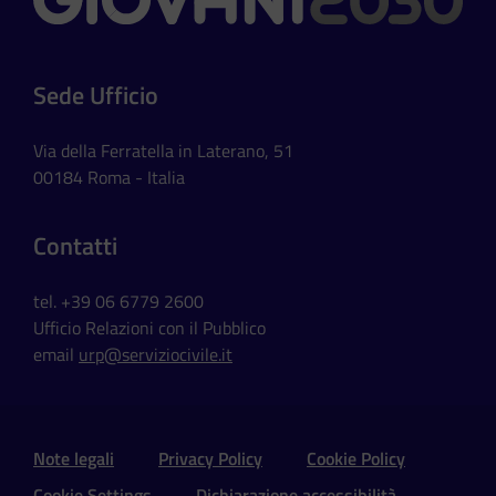
Sede Ufficio
Via della Ferratella in Laterano, 51
00184 Roma - Italia
Contatti
tel. +39 06 6779 2600
Ufficio Relazioni con il Pubblico
email
urp@serviziocivile.it
Sezione Link Utili e Social
Note legali
Privacy Policy
Cookie Policy
Cookie Settings
Dichiarazione accessibilità