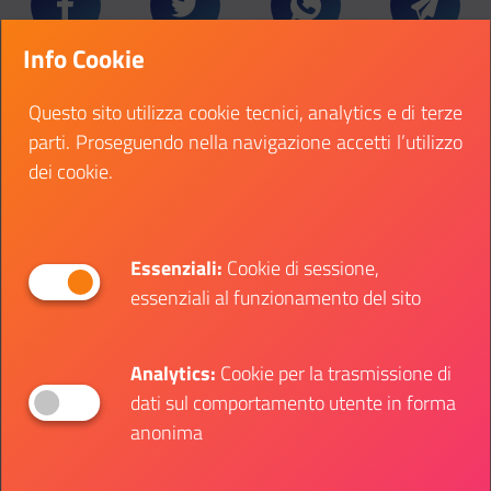
Condividi su Facebook
Condividi su Twitter
Condividi su Whatsa
Condivi
Info Cookie
Questo sito utilizza cookie tecnici, analytics e di terze
parti. Proseguendo nella navigazione accetti l’utilizzo
dei cookie.
SOTTO CATEGORIE:
Essenziali:
Cookie di sessione,
Cultura
essenziali al funzionamento del sito
Formazione professionale
Analytics:
Cookie per la trasmissione di
Eventi dal vivo
dati sul comportamento utente in forma
anonima