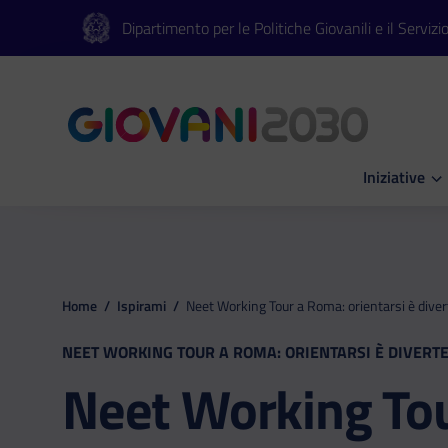
Vai al contenuto principale
Vai al footer
Dipartimento per le Politiche Giovanili e il Servizi
Iniziative
Apri Iniziati
Home
/
Ispirami
/
Neet Working Tour a Roma: orientarsi è dive
NEET WORKING TOUR A ROMA: ORIENTARSI È DIVERT
Neet Working Tou