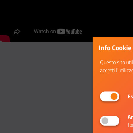
Info Cookie
Questo sito uti
accetti l’utilizz
Es
An
fo