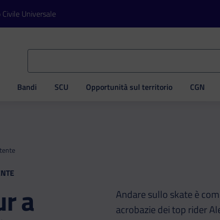
o Civile Universale
Bandi
SCU
Opportunità sul territorio
CGN
ve
rtente
ENTE
r a
Andare sullo skate è come 
acrobazie dei top rider 