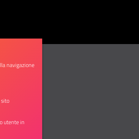
ella navigazione
Whatsapp
ividi su Telegram
 sito
o utente in