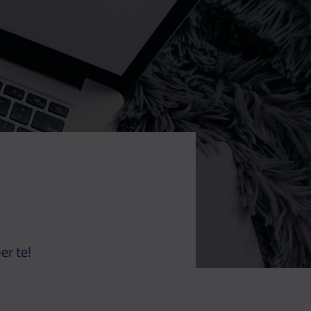
er te!