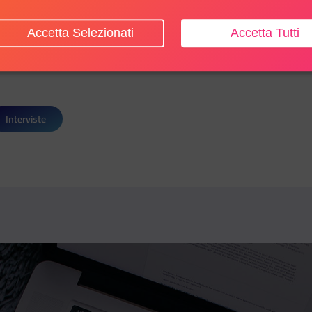
Accetta Selezionati
Accetta Tutti
Interviste