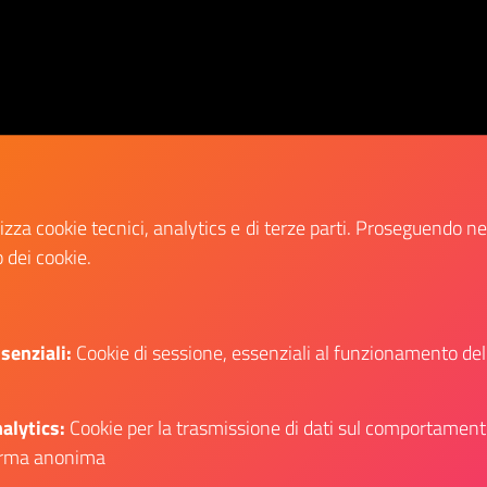
lizza cookie tecnici, analytics e di terze parti. Proseguendo n
o dei cookie.
Condividi:
Condividi su Facebook
Condividi su Twitter
Condividi su 
Cond
senziali:
Cookie di sessione, essenziali al funzionamento del
alytics:
Cookie per la trasmissione di dati sul comportament
rma anonima