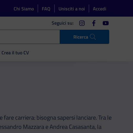
Chi Siamo
FAQ
Unisciti a noi
Accedi
instagram
facebook
youtube
Seguici su:
Ricerca
Crea il tuo CV
fare carriera: bisogna sapersi lanciare. Tra le
Alessandro Mazzara e Andrea Casasanta, la