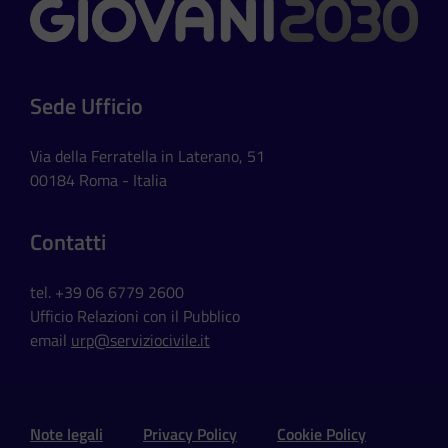
Contatti
Sede Ufficio
Via della Ferratella in Laterano, 51
00184 Roma - Italia
Contatti
tel. +39 06 6779 2600
Ufficio Relazioni con il Pubblico
email
urp@serviziocivile.it
Sezione Link Utili e Social
Note legali
Privacy Policy
Cookie Policy