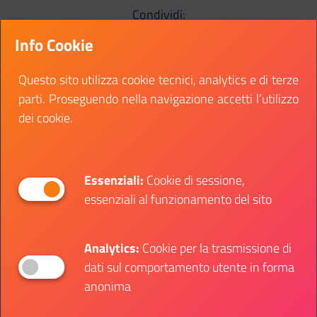
Condividi:
Info Cookie
Condividi su Facebook
Condividi su Twitter
Condividi su Whatsa
Condivi
Questo sito utilizza cookie tecnici, analytics e di terze
parti. Proseguendo nella navigazione accetti l’utilizzo
dei cookie.
Essenziali:
Cookie di sessione,
SOTTO CATEGORIE:
essenziali al funzionamento del sito
Sport
Eventi dal vivo
Analytics:
Cookie per la trasmissione di
Informazione
dati sul comportamento utente in forma
anonima