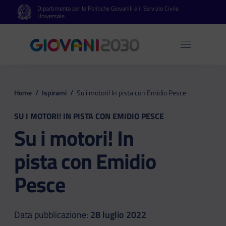
Dipartimento per le Politiche Giovanili e il Servizio Civile
Vai al contenuto principale
Vai al footer
Universale
Apri 
Home
/
Ispirami
/
Su i motori! In pista con Emidio Pesce
SU I MOTORI! IN PISTA CON EMIDIO PESCE
Su i motori! In
pista con Emidio
Pesce
Data pubblicazione:
28 luglio 2022