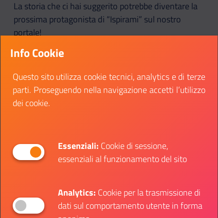
La storia che ci hai suggerito potrebbe diventare la
prossima protagonista di “Ispirami” sul nostro
portale!
Info Cookie
Condividi:
Questo sito utilizza cookie tecnici, analytics e di terze
Condividi su Facebook
Condividi su Twitter
Condividi su Whatsa
Condivi
parti. Proseguendo nella navigazione accetti l’utilizzo
dei cookie.
Essenziali:
Cookie di sessione,
essenziali al funzionamento del sito
SOTTO CATEGORIE:
Analytics:
Cookie per la trasmissione di
Cultura
Eventi dal vivo
dati sul comportamento utente in forma