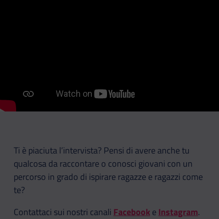
Ti è piaciuta l’intervista? Pensi di avere anche tu
qualcosa da raccontare o conosci giovani con un
percorso in grado di ispirare ragazze e ragazzi come
te?
Contattaci sui nostri canali
Facebook
e
Instagram
.