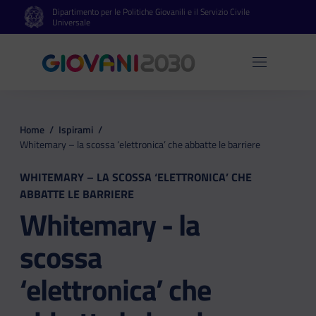
Dipartimento per le Politiche Giovanili e il Servizio Civile
Vai al contenuto principale
Vai al footer
Universale
Apri 
Home
/
Ispirami
/
Whitemary – la scossa ‘elettronica’ che abbatte le barriere
WHITEMARY – LA SCOSSA ‘ELETTRONICA’ CHE
ABBATTE LE BARRIERE
Whitemary - la
scossa
‘elettronica’ che