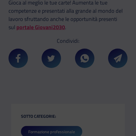
Gioca al meglio le tue carte! Aumenta le tue
competenze e presentati alla grande al mondo del
lavoro sfruttando anche le opportunità presenti
sul
portale Giovani2030
.
Condividi:
Condividi su Facebook
Condividi su Twitter
Condividi su Whatsa
Condivi
SOTTO CATEGORIE:
Formazione professionale