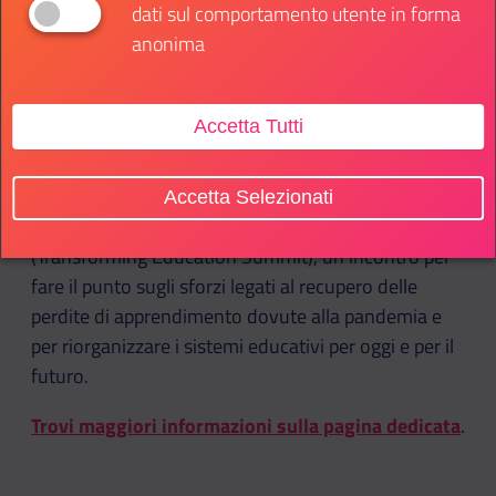
Un grande incontro per discutere insieme
dati sul comportamento utente in forma
sull’impatto delle crisi attuali su ragazze e ragazzi e
anonima
parlare di come le nuove generazioni possono
adattarsi alle esigenze di un mondo in rapidissima
evoluzione.
Accetta Tutti
Per partecipare iscriviti qui.
Accetta Selezionati
Il prossimo 19 settembre sarà la volta del TES
(Transforming Education Summit), un incontro per
fare il punto sugli sforzi legati al recupero delle
perdite di apprendimento dovute alla pandemia e
per riorganizzare i sistemi educativi per oggi e per il
futuro.
Trovi maggiori informazioni sulla pagina dedicata
.