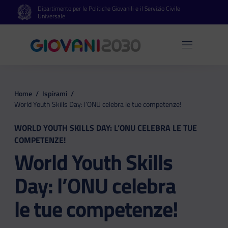
Dipartimento per le Politiche Giovanili e il Servizio Civile
Vai al contenuto principale
Vai al footer
Universale
Apri 
Home
/
Ispirami
/
World Youth Skills Day: l’ONU celebra le tue competenze!
WORLD YOUTH SKILLS DAY: L’ONU CELEBRA LE TUE
COMPETENZE!
World Youth Skills
Day: l’ONU celebra
le tue competenze!