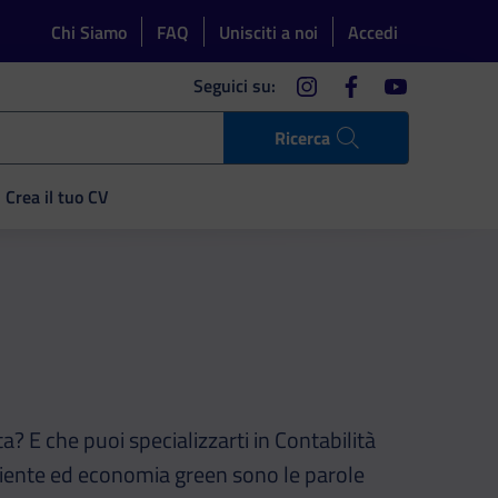
Chi Siamo
FAQ
Unisciti a noi
Accedi
instagram
facebook
youtube
Seguici su:
Ricerca
Crea il tuo CV
ta? E che puoi specializzarti in Contabilità
biente ed economia green sono le parole