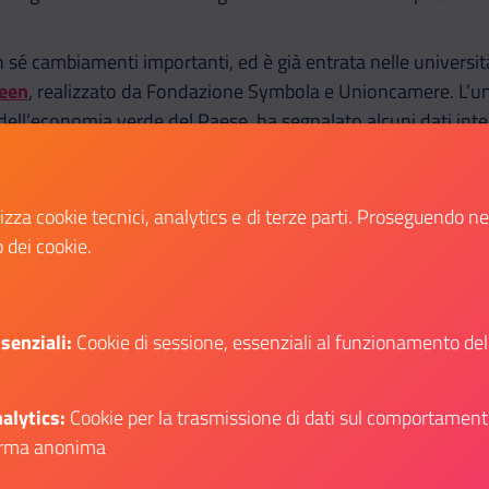
 sé cambiamenti importanti, ed è già entrata nelle universit
reen
, realizzato da Fondazione Symbola e Unioncamere. L’un
 dell’economia verde del Paese, ha segnalato alcuni dati inte
investito nel green
lizza cookie tecnici, analytics e di terze parti. Proseguendo n
prese è cresciuto del 24%
o dei cookie.
azienda su tre ha investito in tecnologie più sostenibili.
esilienza
il Governo ha specificato che la transizione ecologi
senziali:
Cookie di sessione, essenziali al funzionamento del
ossimi anni. Nel documento infatti viene sottolineata l’urge
ale delle emissioni clima-alteranti, il riscaldamento global
o irreversibili e catastrofici cambiamenti del nostro ecosiste
alytics:
Cookie per la trasmissione di dati sul comportament
o processi di maggiore sostenibilità alimentare e ambientale 
rma anonima
i concordate con gli Accordi di Parigi e dell’European Green D