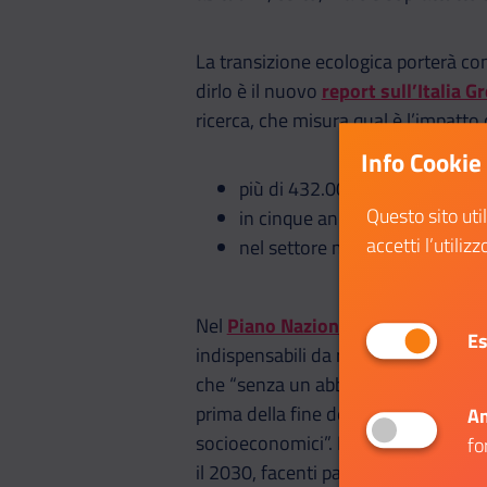
La transizione ecologica porterà con
dirlo è il nuovo
report sull’Italia G
ricerca, che misura qual è l’impatto
Info Cookie
più di 432.000 imprese hanno 
Questo sito uti
in cinque anni il numero di im
accetti l’utilizz
nel settore manifatturiero una 
Nel
Piano Nazionale di Ripresa e R
Es
indispensabili da raggiungere nei pr
che “senza un abbattimento sostanzi
prima della fine del secolo, causand
An
socioeconomici”. Le transizioni vers
fo
il 2030, facenti parte delle mission