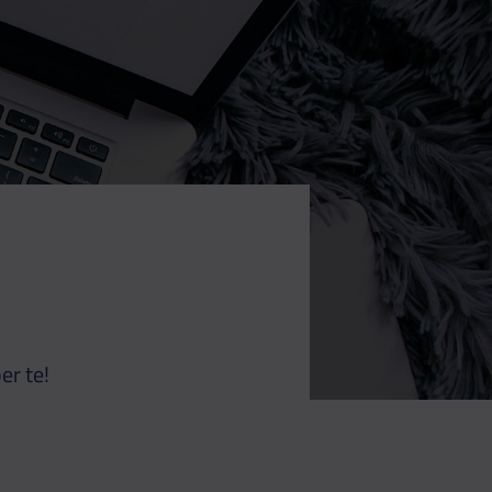
er te!