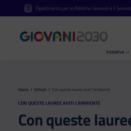
Vai al contenuto principale
Vai al footer
Dipartimento per le Politiche Giovanili e il Servizi
Iniziative
Apri Iniziati
Home
/
Articoli
/
Con queste lauree aiuti l’ambiente
CON QUESTE LAUREE AIUTI L’AMBIENTE
Con queste laure