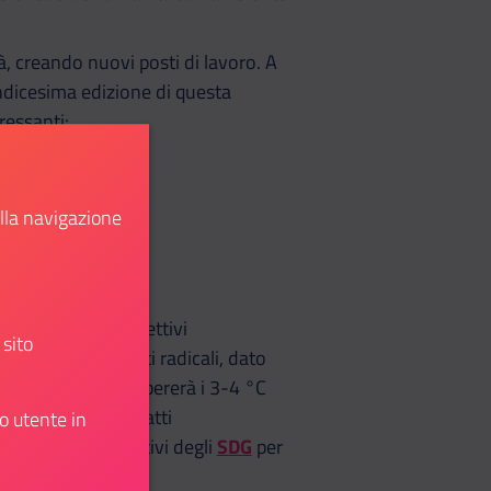
à, creando nuovi posti di lavoro. A
dicesima edizione di questa
ressanti:
ella navigazione
ca è uno degli obiettivi
 sito
nza di cambiamenti radicali, dato
e raggiungerà e supererà i 3-4 °C
ma e rilevanti impatti
o utente in
sono tra gli obiettivi degli
SDG
per
eal.