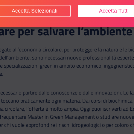
Accetta Selezionati
Accetta Tutti
are per salvare l’ambiente
gate all’economia circolare, per proteggere la natura e le bi
dell’ambiente, sono necessari nuove professionalità esperte.
 e specializzazioni green in ambito economico, ingegneristico
e.
ecessario partire dalle conoscenze e dalle innovazioni. Le l
 toccano praticamente ogni materia. Dai corsi di biochimica a 
a circolare, l’offerta è molto ampia. Oggi puoi iscriverti ad
 frequentare Master in Green Management o studiare nuove 
er chi vuole approfondire i rischi idrogeologici o per coloro