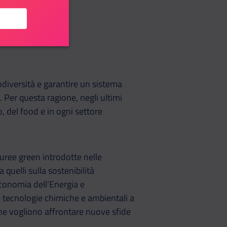
odiversità e garantire un sistema
 Per questa ragione, negli ultimi
, del food e in ogni settore
auree green introdotte nelle
quelli sulla sostenibilità
 Economia dell’Energia e
tecnologie chimiche e ambientali a
 che vogliono affrontare nuove sfide