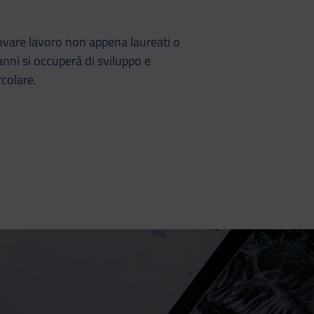
rovare lavoro non appena laureati o
nni si occuperà di sviluppo e
rcolare.
Whatsapp
ividi su Telegram