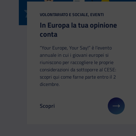
CATEGORIA:
VOLONTARIATO E SOCIALE, EVENTI
In Europa la tua opinione
conta
“Your Europe, Your Say!” è l’evento
annuale in cui i giovani europei si
riuniscono per raccogliere le proprie
considerazioni da sottoporre al CESE:
scopri qui come farne parte entro il 2
dicembre.
Scopri
Il link ti porterà ad avere maggiori dettag