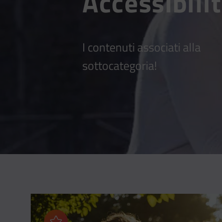
Accessibilit
I contenuti associati alla
sottocategoria!