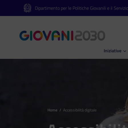
Vai al contenuto principale
Vai al footer
Dipartimento per le Politiche Giovanili e il Servizi
Iniziative
Apri Iniziati
Home
/
Accessibilità digitale