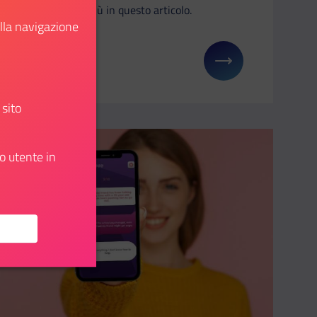
scopri di più in questo articolo.
ella navigazione
Scopri
u: Bologna, Festival della Cultura Tecnica 2024
Il link ti porterà ad avere maggiori dettagli su: Il 
 sito
o utente in
Aggiungi ai preferiti