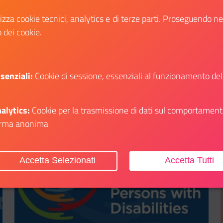
periodo autunnale.
lizza cookie tecnici, analytics e di terze parti. Proseguendo n
o dei cookie.
Scopri
li su: Sondaggio europeo sui giovani rurali
Il link ti porterà ad avere maggiori dettagli s
senziali:
Cookie di sessione, essenziali al funzionamento del
alytics:
Cookie per la trasmissione di dati sul comportament
rma anonima
Aggiungi ai preferiti
Accetta Selezionati
Accetta Tutti