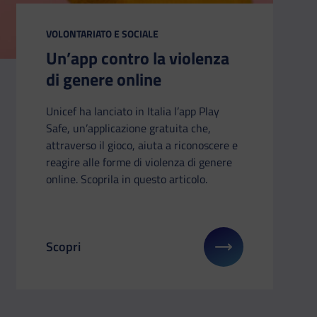
CATEGORIA:
VOLONTARIATO E SOCIALE
Un’app contro la violenza
di genere online
Unicef ha lanciato in Italia l’app Play
Safe, un’applicazione gratuita che,
attraverso il gioco, aiuta a riconoscere e
reagire alle forme di violenza di genere
online. Scoprila in questo articolo.
Scopri
 Due giorni sulla disabilità: live streaming
Il link ti porterà ad avere maggiori dettagli su: Un