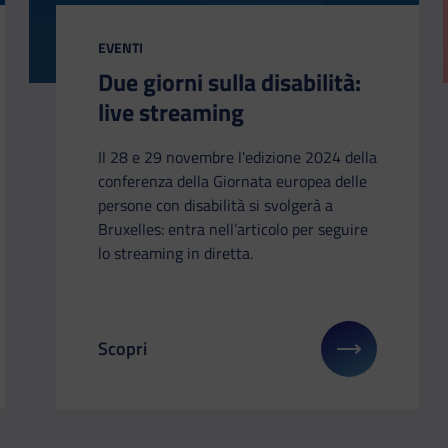
CATEGORIA:
EVENTI
Due giorni sulla disabilità:
live streaming
Il 28 e 29 novembre l'edizione 2024 della
conferenza della Giornata europea delle
persone con disabilità si svolgerà a
Bruxelles: entra nell’articolo per seguire
lo streaming in diretta.
Scopri
li su: In Europa la tua opinione conta
Il link ti porterà ad avere maggiori dettagli su: