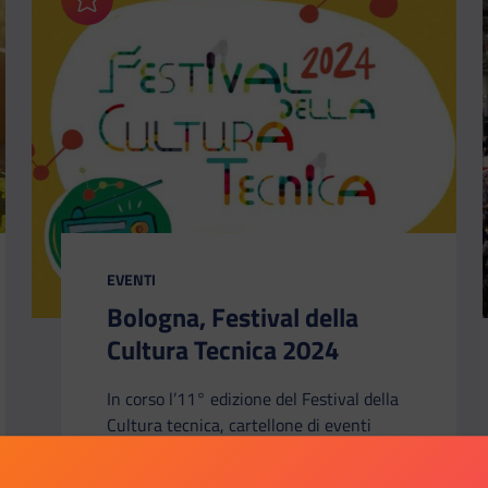
Aggiungi ai preferiti
CATEGORIA:
EVENTI
Bologna, Festival della
Cultura Tecnica 2024
In corso l’11° edizione del Festival della
Cultura tecnica, cartellone di eventi
promosso dalla Città metropolitana di
Bologna che si svolge ogni anno nel