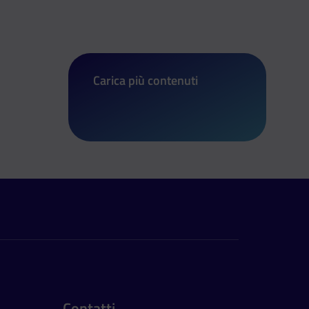
Carica più contenuti
di Un’app contro la violenza di gener
Contatti