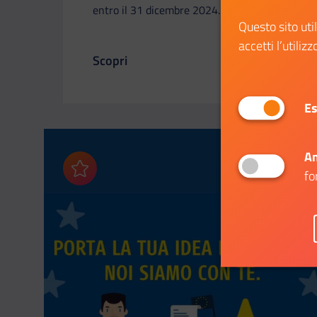
entro il 31 dicembre 2024.
Questo sito uti
accetti l’utilizz
Scopri
Il link ti porterà ad avere maggiori dettag
Es
An
fo
Aggiungi ai preferiti