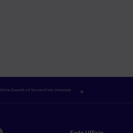
itiche Giovanili e il Servizio Civile Universale
Sede Ufficio