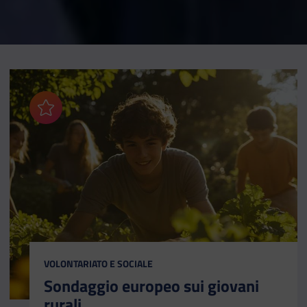
Aggiungi ai preferiti
CATEGORIA:
VOLONTARIATO E SOCIALE
Sondaggio europeo sui giovani
rurali