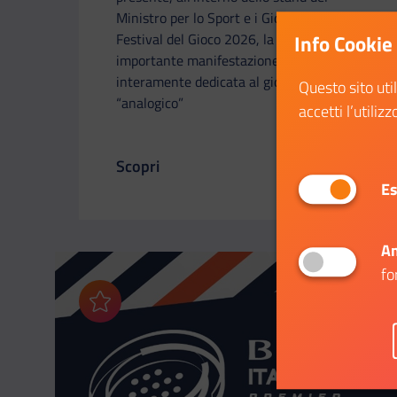
Ministro per lo Sport e i Giovani, a Play -
Festival del Gioco 2026, la più
Info Cookie
importante manifestazione italiana
interamente dedicata al gioco
Questo sito uti
“analogico”
accetti l’utilizz
Scopri
Il link ti porterà ad avere maggiori dettag
Es
An
fo
Aggiungi ai preferiti