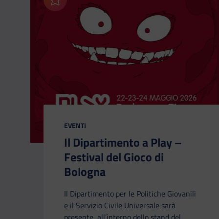
Aggiungi ai preferiti
CATEGORIA:
EVENTI
Il Dipartimento a Play –
Festival del Gioco di
Bologna
Il Dipartimento per le Politiche Giovanili
e il Servizio Civile Universale sarà
presente, all’interno dello stand del