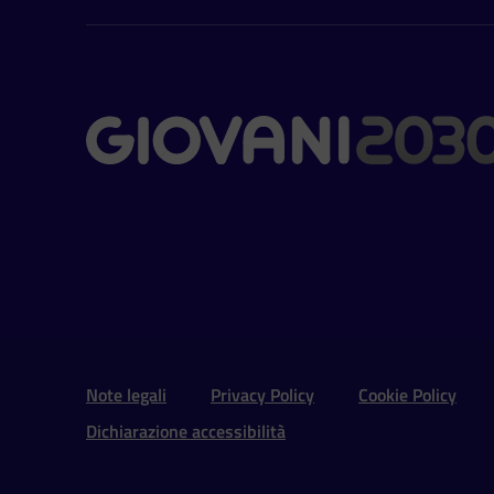
Contatti
Sezione Link Utili e 
Note legali
Privacy Policy
Cookie Policy
Dichiarazione accessibilità