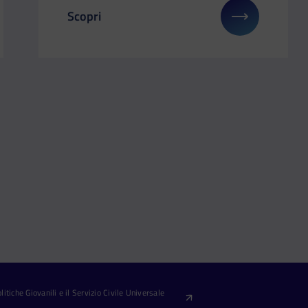
Scopri
gli su: Il Dipartimento ai BNL Italy Major premier Padel 2025
Il link ti porterà ad avere maggiori dettagli
itiche Giovanili e il Servizio Civile Universale