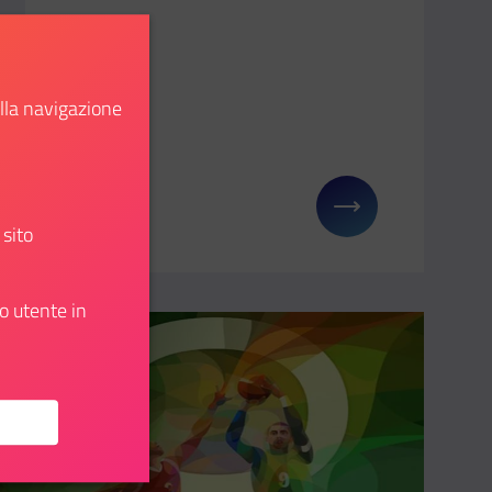
ella navigazione
Scopri
 La notte delle idee
Il link ti porterà ad avere maggiori dettagli su: Mee
 sito
o utente in
Aggiungi ai preferiti