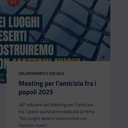
Aggiungi ai preferiti
CATEGORIA:
VOLONTARIATO E SOCIALE
Meeting per l’amicizia fra i
popoli 2025
46ª edizione del Meeting per l’amicizia
fra i popoli quest’anno dedicata al tema
“Nei luoghi deserti costruiremo con
mattoni nuovi”.