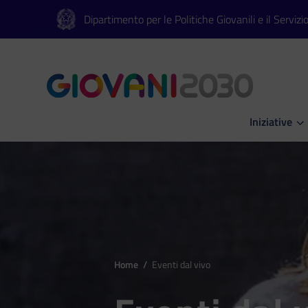
Vai al contenuto principale
Vai al footer
Dipartimento per le Politiche Giovanili e il Servizi
Iniziative
Apri Iniziati
Home
/
Eventi dal vivo