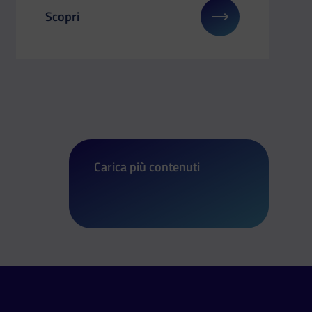
Scopri
 su: Il Dipartimento a COMICON Bergamo 2025
Il link ti porterà ad avere maggiori dettagli su: Fr
Carica più contenuti
di Frecciarossa LBA Final Eight