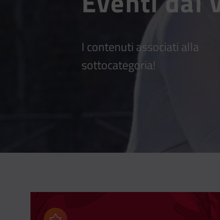
Eventi dal 
I contenuti associati alla
sottocategoria!