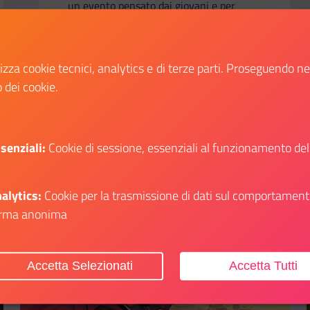
un evento pensato dai giovani e per
tutti, in un luogo simbolo del dialogo tra
Francia e Italia?
lizza cookie tecnici, analytics e di terze parti. Proseguendo n
o dei cookie.
Scopri
li su: Il Dipartimento a Play – Festival del Gioco di Bologna
Il link ti porterà ad avere maggiori dettagli su:
senziali:
Cookie di sessione, essenziali al funzionamento del
alytics:
Cookie per la trasmissione di dati sul comportament
rma anonima
Aggiungi ai preferiti
Accetta Selezionati
Accetta Tutti