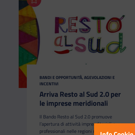
Aggiungi ai preferiti
CATEGORIA:
BANDI E OPPORTUNITÀ, AGEVOLAZIONI E
INCENTIVI
Arriva Resto al Sud 2.0 per
le imprese meridionali
Il Bando Resto al Sud 2.0 promuove
l’apertura di attività imprenditoriali e
professionali nelle regioni meridionali
Info Cookie