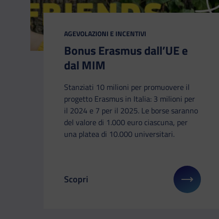
CATEGORIA:
AGEVOLAZIONI E INCENTIVI
Bonus Erasmus dall’UE e
dal MIM
Stanziati 10 milioni per promuovere il
progetto Erasmus in Italia: 3 milioni per
il 2024 e 7 per il 2025. Le borse saranno
del valore di 1.000 euro ciascuna, per
una platea di 10.000 universitari.
Scopri
Il link ti porterà ad avere maggiori detta