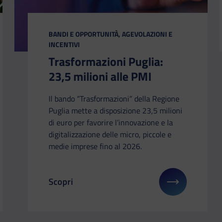
CATEGORIA:
BANDI E OPPORTUNITÀ, AGEVOLAZIONI E
INCENTIVI
Trasformazioni Puglia:
23,5 milioni alle PMI
Il bando “Trasformazioni” della Regione
Puglia mette a disposizione 23,5 milioni
di euro per favorire l’innovazione e la
digitalizzazione delle micro, piccole e
medie imprese fino al 2026.
Scopri
gli su: Bonus Erasmus dall’UE e dal MIM
Il link ti porterà ad avere maggiori dettagli su