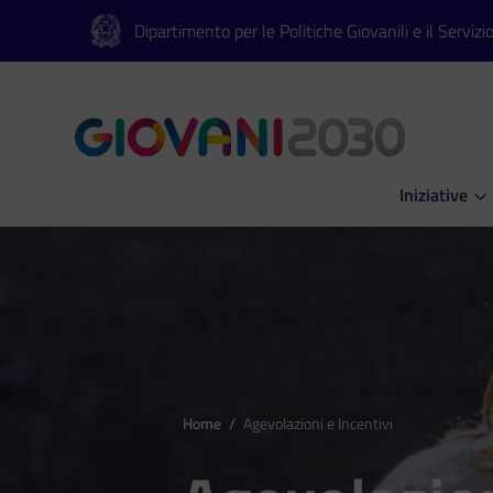
Vai al contenuto principale
Vai al footer
Dipartimento per le Politiche Giovanili e il Servizi
Iniziative
Apri Iniziati
Home
/
Agevolazioni e Incentivi