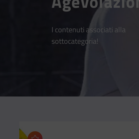
Agevolazion
I contenuti associati alla
sottocategoria!