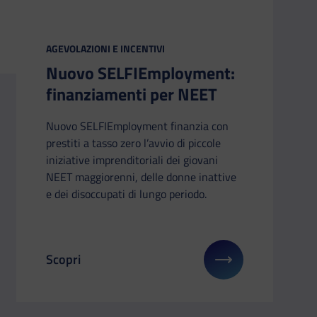
CATEGORIA:
AGEVOLAZIONI E INCENTIVI
Nuovo SELFIEmployment:
finanziamenti per NEET
Nuovo SELFIEmployment finanzia con
prestiti a tasso zero l’avvio di piccole
iniziative imprenditoriali dei giovani
NEET maggiorenni, delle donne inattive
e dei disoccupati di lungo periodo.
Scopri
: Trasformazioni Puglia: 23,5 milioni alle PMI
Il link ti porterà ad avere maggiori dettagli su: