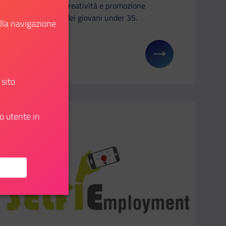
euro alla creatività e promozione
culturale dei giovani under 35.
ella navigazione
Scopri
su: Mutuo prima casa U36 prorogato al 2027
Il link ti porterà ad avere maggiori dettagli su: Art
 sito
o utente in
Aggiungi ai preferiti