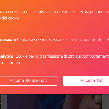
della normativa.
lizza cookie tecnici, analytics e di terze parti. Proseguendo n
o dei cookie.
Scopri
li su: Arriva Resto al Sud 2.0 per le imprese meridionali
Il link ti porterà ad avere maggiori dettagli 
senziali:
Cookie di sessione, essenziali al funzionamento del
alytics:
Cookie per la trasmissione di dati sul comportament
rma anonima
Aggiungi ai preferiti
Accetta Selezionati
Accetta Tutti