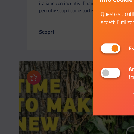
italiane con incentivi finanziari a fondo
perduto: scopri come partecipare.
Questo sito uti
accetti l’utilizz
Scopri
Il link ti porterà ad avere maggiori dettag
Es
An
fo
Aggiungi ai preferiti