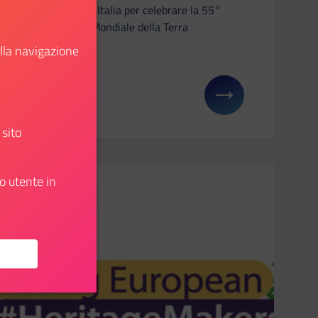
Earth Day Italia per celebrare la 55°
Giornata Mondiale della Terra
ella navigazione
Scopri
: Il Dipartimento al Salone Internazionale del Libro
Il link ti porterà ad avere maggiori dettagli su: 55
 sito
o utente in
Aggiungi ai preferiti