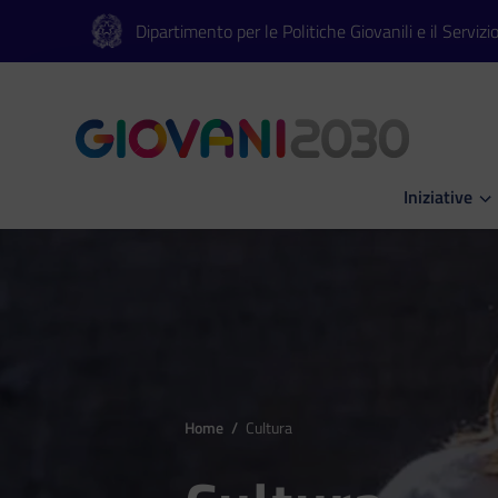
Vai al contenuto principale
Vai al footer
Dipartimento per le Politiche Giovanili e il Servizi
Iniziative
Apri Iniziati
Home
/
Cultura