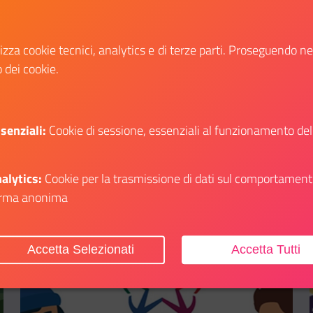
Fiere dal 15 al 19 maggio 2025,
all’interno dello stand del Ministro per lo
Sport e i Giovani.
lizza cookie tecnici, analytics e di terze parti. Proseguendo n
o dei cookie.
Scopri
i su: Dialogo dell’UE con i Giovani
Il link ti porterà ad avere maggiori dettagli su
senziali:
Cookie di sessione, essenziali al funzionamento del
alytics:
Cookie per la trasmissione di dati sul comportament
rma anonima
Aggiungi ai preferiti
Accetta Selezionati
Accetta Tutti