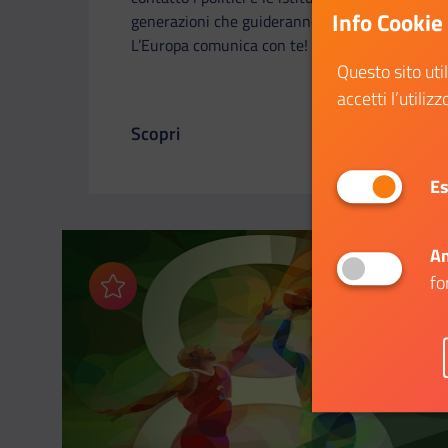
Info Cookie
generazioni che guideranno il futuro.
L’Europa comunica con te!
Questo sito uti
accetti l’utilizz
Scopri
Il link ti porterà ad avere maggiori dettagl
Es
An
fo
Aggiungi ai preferiti