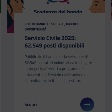
CATEGORIA:
VOLONTARIATO E SOCIALE, BANDI E
OPPORTUNITÀ
Servizio Civile 2025:
62.549 posti disponibili
Pubblicato il bando per la selezione di
62.549 operatori volontari da impiegare
in progetti afferenti a programmi di
intervento di Servizio civile universale
da realizzarsi in Italia e all’estero.
Scopri
li su: Frecciarossa LBA Final Eight
Il link ti porterà ad avere maggiori dettagli su