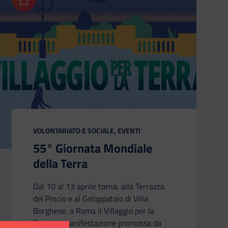
Aggiungi ai preferiti
CATEGORIA:
VOLONTARIATO E SOCIALE, EVENTI
55° Giornata Mondiale
della Terra
Dal 10 al 13 aprile torna, alla Terrazza
del Pincio e al Galoppatoio di Villa
Borghese, a Roma il Villaggio per la
Terra, la manifestazione promossa da