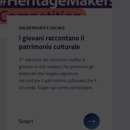
CATEGORIA:
VOLONTARIATO E SOCIALE
I giovani raccontano il
patrimonio culturale
3° edizione del concorso rivolto ai
giovani in età scolare che premierà gli
elaborati che meglio sapranno
raccontare il patrimonio culturale che li
circonda. Scopri qui come partecipare.
Scopri
: Servizio Civile 2025: 62.549 posti disponibili
Il link ti porterà ad avere maggiori dettagli su: I g