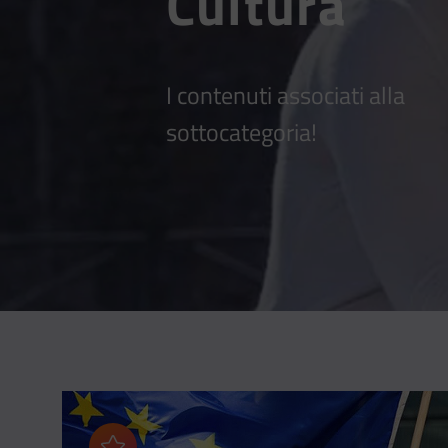
Cultura
I contenuti associati alla
sottocategoria!