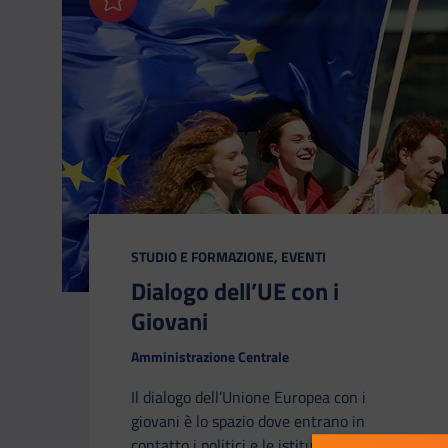
Aggiungi ai preferiti
CATEGORIA:
STUDIO E FORMAZIONE, EVENTI
Dialogo dell’UE con i
Giovani
Amministrazione Centrale
Il dialogo dell’Unione Europea con i
giovani è lo spazio dove entrano in
contatto i politici e le istituzioni con le