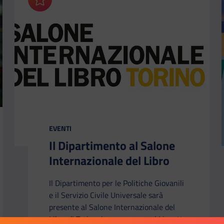
Aggiungi ai preferiti
CATEGORIA:
EVENTI
Il Dipartimento al Salone
Internazionale del Libro
Il Dipartimento per le Politiche Giovanili
e il Servizio Civile Universale sarà
presente al Salone Internazionale del
Libro di Torino, in programma al Lingotto