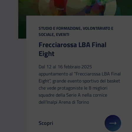
CATEGORIA:
STUDIO E FORMAZIONE, VOLONTARIATO E
SOCIALE, EVENTI
Frecciarossa LBA Final
Eight
Dal 12 al 16 febbraio 2025
appuntamento al “Frecciarossa LBA Final
Eight”, grande evento sportivo del basket
che vede protagoniste le 8 migliori
squadre della Serie A nella cornice
dell’Inalpi Arena di Torino
Scopri
Il link ti porterà ad avere maggiori dettag